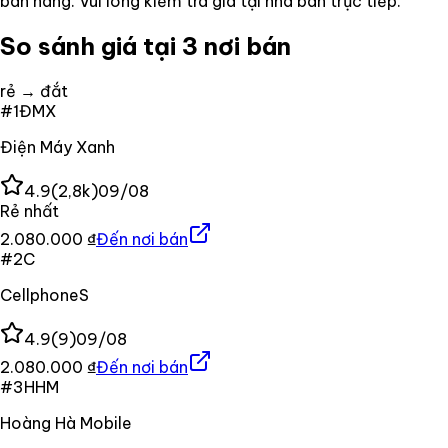
bán hàng. Vui lòng kiểm tra giá tại nhà bán trực tiếp.
So sánh giá tại 3 nơi bán
rẻ → đắt
#
1
ĐMX
Điện Máy Xanh
4.9
(
2,8k
)
09/08
Rẻ nhất
2.080.000 ₫
Đến nơi bán
#
2
C
CellphoneS
4.9
(
9
)
09/08
2.080.000 ₫
Đến nơi bán
#
3
HHM
Hoàng Hà Mobile