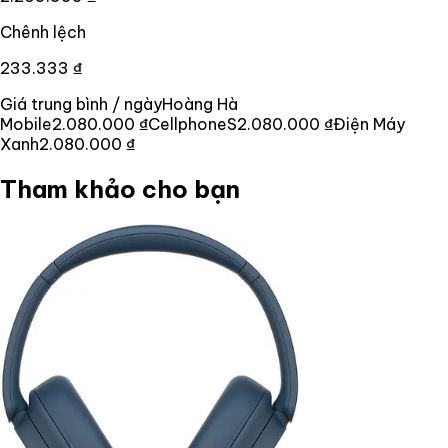
Chênh lệch
233.333 ₫
Giá trung bình / ngày
Hoàng Hà
Mobile
2.080.000 ₫
CellphoneS
2.080.000 ₫
Điện Máy
Xanh
2.080.000 ₫
Tham khảo cho bạn