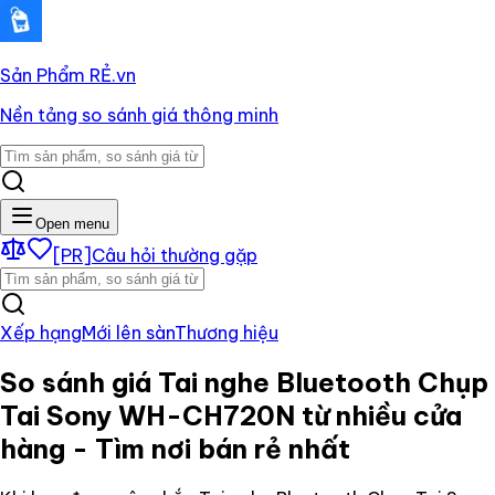
Sản Phẩm RẺ
.vn
Nền tảng so sánh giá thông minh
Open menu
[PR]
Câu hỏi thường gặp
Xếp hạng
Mới lên sàn
Thương hiệu
So sánh giá
Tai nghe Bluetooth Chụp
Tai Sony WH-CH720N
từ nhiều cửa
hàng - Tìm nơi bán rẻ nhất