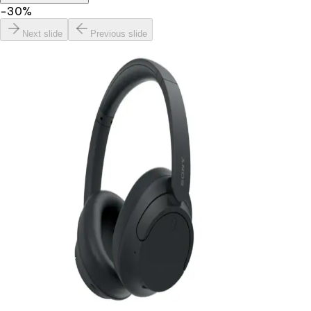
−
30
%
Next slide
Previous slide