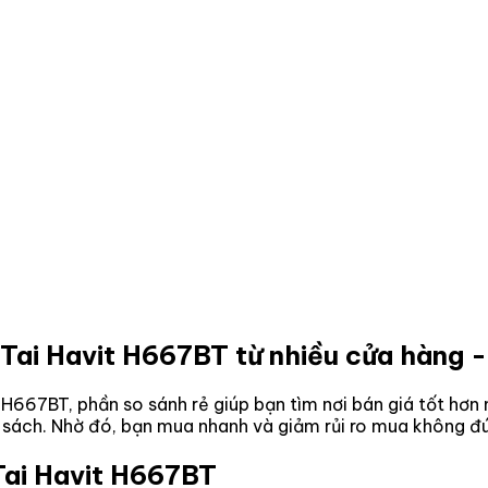
 Tai Havit H667BT
từ nhiều cửa hàng -
t H667BT
, phần so sánh rẻ giúp bạn tìm nơi bán giá tốt hơ
n sách. Nhờ đó, bạn mua nhanh và giảm rủi ro mua không đú
Tai Havit H667BT