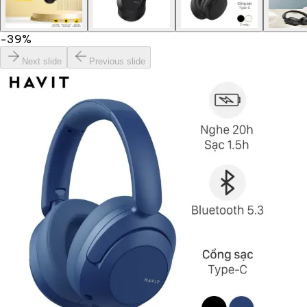
−
39
%
Next slide
Previous slide