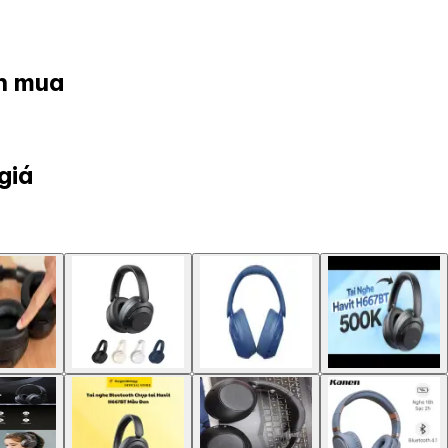
ọn mua
giá