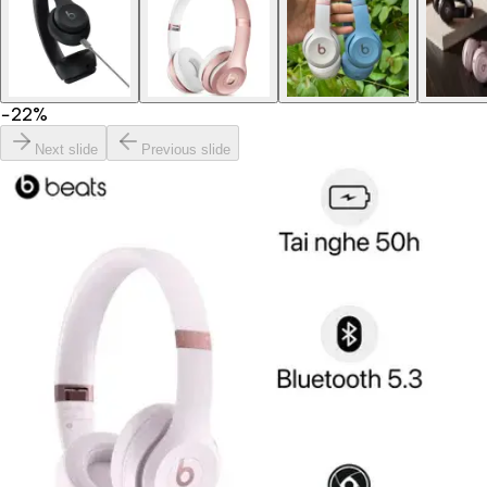
−
22
%
Next slide
Previous slide