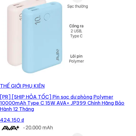
THẾ GIỚI PHỤ KIỆN
[PR]
[SHIP HỎA TỐC] Pin sạc dự phòng Polymer
10000mAh Type C 15W AVA+ JP399 Chính Hãng Bảo
Hành 12 Tháng
424.150 ₫