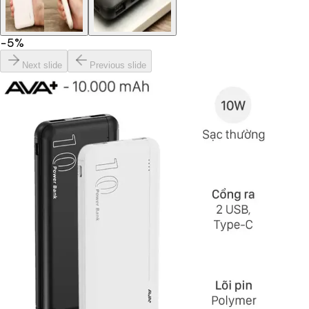
−
5
%
Next slide
Previous slide