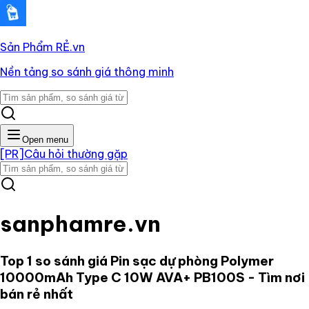
Sản Phẩm RẺ
.vn
Nền tảng so sánh giá thông minh
Open menu
[PR]
Câu hỏi thường gặp
sanphamre.vn
Top 1 so sánh giá
Pin sạc dự phòng Polymer
10000mAh Type C 10W AVA+ PB100S
- Tìm nơi
bán rẻ nhất