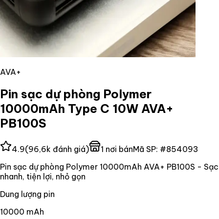
AVA+
Pin sạc dự phòng Polymer
10000mAh Type C 10W AVA+
PB100S
4.9
(
96,6k
đánh giá)
1
nơi bán
Mã SP:
#
854093
Pin sạc dự phòng Polymer 10000mAh AVA+ PB100S - Sạc
nhanh, tiện lợi, nhỏ gọn
Dung lượng pin
10000 mAh