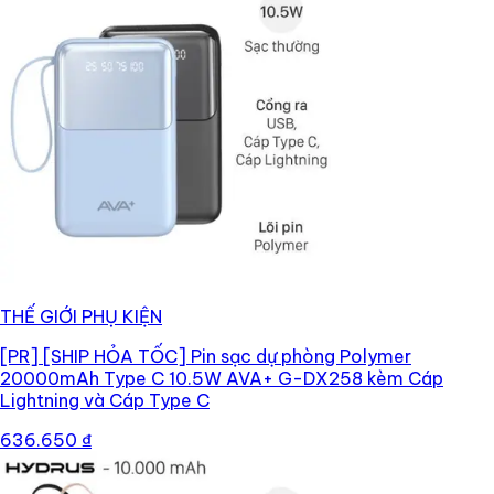
THẾ GIỚI PHỤ KIỆN
[PR]
[SHIP HỎA TỐC] Pin sạc dự phòng Polymer
20000mAh Type C 10.5W AVA+ G-DX258 kèm Cáp
Lightning và Cáp Type C
636.650 ₫