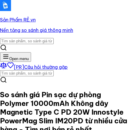
Sản Phẩm RẺ
.vn
Nền tảng so sánh giá thông minh
Open menu
[PR]
Câu hỏi thường gặp
So sánh giá
Pin sạc dự phòng
Polymer 10000mAh Không dây
Magnetic Type C PD 20W Innostyle
PowerMag Slim IM20PD
từ nhiều cửa
hàng - Tìm nơi bán rẻ nhất