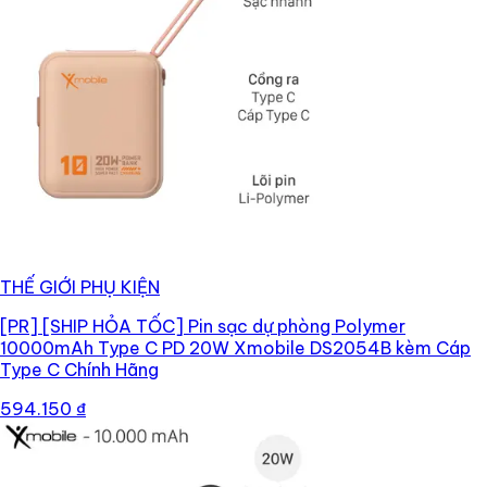
THẾ GIỚI PHỤ KIỆN
[PR]
[SHIP HỎA TỐC] Pin sạc dự phòng Polymer
10000mAh Type C PD 20W Xmobile DS2054B kèm Cáp
Type C Chính Hãng
594.150 ₫