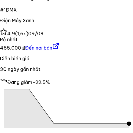
#
1
ĐMX
Điện Máy Xanh
4.9
(
1,6k
)
09/08
Rẻ nhất
465.000 ₫
Đến nơi bán
Diễn biến giá
30
ngày gần nhất
Đang giảm
-22.5%