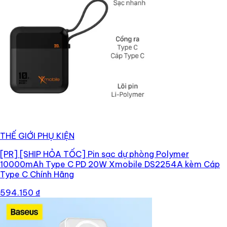
THẾ GIỚI PHỤ KIỆN
[PR]
[SHIP HỎA TỐC] Pin sạc dự phòng Polymer
10000mAh Type C PD 20W Xmobile DS2254A kèm Cáp
Type C Chính Hãng
594.150 ₫