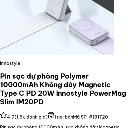
Innostyle
Pin sạc dự phòng Polymer
10000mAh Không dây Magnetic
Type C PD 20W Innostyle PowerMag
Slim IM20PD
4.9
(
1,6k
đánh giá)
1
nơi bán
Mã SP:
#
131720
Pin sạc dự phòng 10000mAh, sạc không dây Magnetic,