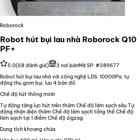
Roborock
Robot hút bụi lau nhà Roborock Q10
PF+
5.0
(
68
đánh giá)
3
nơi bán
Mã SP:
#
389677
Robot hút bụi lau nhà với công nghệ LDS, 10000Pa, tự
động thu gom bụi, lưu 4 bản đồ.
Chế độ hút thông minh
Tự động tăng lực hút trên thảm Chế độ làm sạch sâu Tự
động nhận diện thảm Chế độ làm sạch tổng thể Chế độ
làm sạch tại 1 điểm Chế độ zigzag
Dung tích khoang chứa