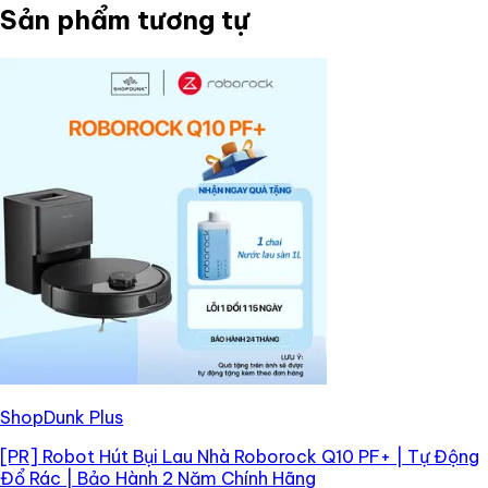
Sản phẩm tương tự
ShopDunk Plus
[PR]
Robot Hút Bụi Lau Nhà Roborock Q10 PF+ | Tự Động
Đổ Rác | Bảo Hành 2 Năm Chính Hãng