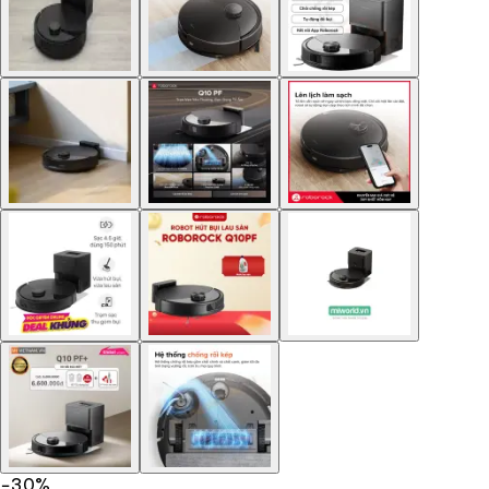
−
30
%