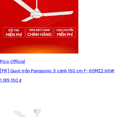
Pico Official
[PR]
Quạt trần Panasonic 3 cánh 150 cm F-60MZ2 66W
1.189.150 ₫