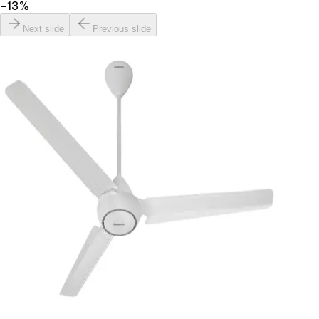
−
13
%
Next slide
Previous slide