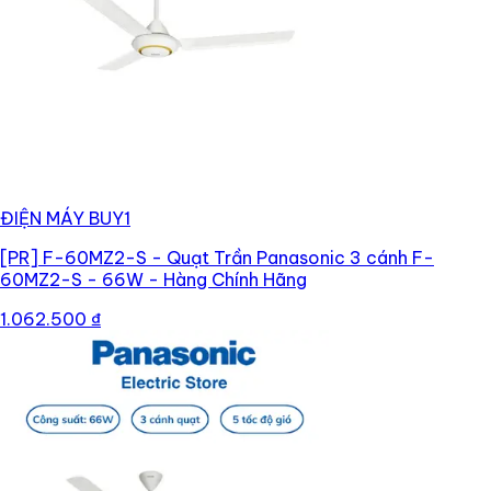
ĐIỆN MÁY BUY1
[PR]
F-60MZ2-S - Quạt Trần Panasonic 3 cánh F-
60MZ2-S - 66W - Hàng Chính Hãng
1.062.500 ₫