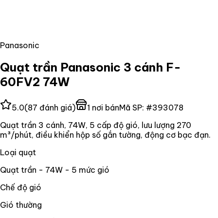
Panasonic
Quạt trần Panasonic 3 cánh F-
60FV2 74W
5.0
(
87
đánh giá)
1
nơi bán
Mã SP:
#
393078
Quạt trần 3 cánh, 74W, 5 cấp độ gió, lưu lượng 270
m³/phút, điều khiển hộp số gắn tường, động cơ bạc đạn.
Loại quạt
Quạt trần - 74W - 5 mức gió
Chế độ gió
Gió thường