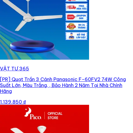
VẬT TƯ 365
[PR]
Quạt Trần 3 Cánh Panasonic F-60FV2 74W Công
Suất Lớn, Màu Trắng, , Bảo Hành 2 Năm Tại Nhà Chính
Hãng
1.139.850 ₫