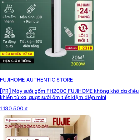
FUJIHOME AUTHENTIC STORE
[PR]
Máy sưởi gốm FH2000 FUJIHOME không khô da điều
khiển từ xa, quạt sưởi ấm tiết kiệm điện mini
1.130.500 ₫