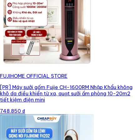
FUJIHOME OFFICIAL STORE
[PR]
Máy sưởi gốm Fujie CH-1600RM Nhập Khẩu không
khô da điều khiển từ xa, quạt sưởi ấm phòng 10-20m2
tiết kiệm điện mini
748.850 ₫