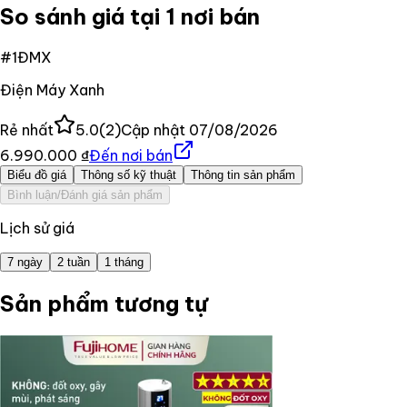
So sánh giá tại 1 nơi bán
#
1
ĐMX
Điện Máy Xanh
Rẻ nhất
5.0
(
2
)
Cập nhật
07/08/2026
6.990.000 ₫
Đến nơi bán
Biểu đồ giá
Thông số kỹ thuật
Thông tin sản phẩm
Bình luận/Đánh giá sản phẩm
Lịch sử giá
7 ngày
2 tuần
1 tháng
Sản phẩm tương tự