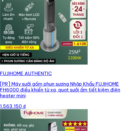
FUJIHOME AUTHENTIC
[PR]
Máy sưởi gốm phun sương Nhập Khẩu FUJIHOME
FH6000 điều khiển từ xa, quạt sưởi ấm tiết kiệm điện
heater mini
1.563.150 ₫