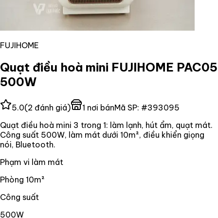
FUJIHOME
Quạt điều hoà mini FUJIHOME PAC05
500W
5.0
(
2
đánh giá)
1
nơi bán
Mã SP:
#
393095
Quạt điều hoà mini 3 trong 1: làm lạnh, hút ẩm, quạt mát.
Công suất 500W, làm mát dưới 10m², điều khiển giọng
nói, Bluetooth.
Phạm vi làm mát
Phòng 10m²
Công suất
500W