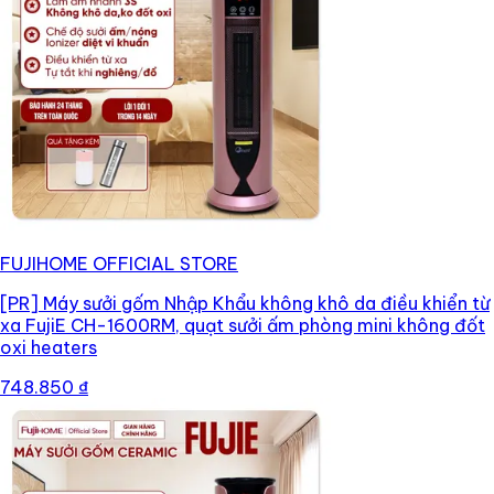
FUJIHOME OFFICIAL STORE
[PR]
Máy sưởi gốm Nhập Khẩu không khô da điều khiển từ
xa FujiE CH-1600RM, quạt sưởi ấm phòng mini không đốt
oxi heaters
748.850 ₫