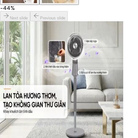
−
44
%
Next slide
Previous slide