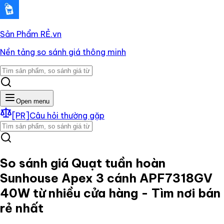
Sản Phẩm RẺ
.vn
Nền tảng so sánh giá thông minh
Open menu
[PR]
Câu hỏi thường gặp
So sánh giá
Quạt tuần hoàn
Sunhouse Apex 3 cánh APF7318GV
40W
từ nhiều cửa hàng - Tìm nơi bán
rẻ nhất