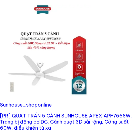
Sunhouse_shoponline
[PR]
QUẠT TRẦN 5 CÁNH SUNHOUSE APEX APF7668W,
Trang bị động cơ DC, Cánh quạt 3D sải rộng, Công suất
60W, điều khiển từ xa