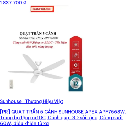
1.837.700 ₫
Sunhouse_Thương Hiệu Việt
[PR]
QUẠT TRẦN 5 CÁNH SUNHOUSE APEX APF7668W,
Trang bị động cơ DC, Cánh quạt 3D sải rộng, Công suất
60W, điều khiển từ xa