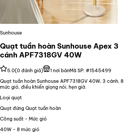
Sunhouse
Quạt tuần hoàn Sunhouse Apex 3
cánh APF7318GV 40W
5.0
(
0
đánh giá)
1
nơi bán
Mã SP:
#
1545499
Quạt tuần hoàn Sunhouse APF7318GV 40W, 3 cánh, 8
mức gió, điều khiển giọng nói, hẹn giờ.
Loại quạt
Quạt đứng Quạt tuần hoàn
Công suất - Mức gió
40W - 8 mức gió