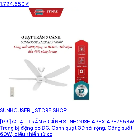
1.724.650 ₫
SUNHOUSER _STORE SHOP
[PR]
QUẠT TRẦN 5 CÁNH SUNHOUSE APEX APF7668W,
Trang bị động cơ DC, Cánh quạt 3D sải rộng, Công suất
60W, điều khiển từ xa