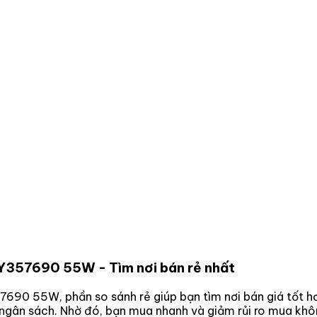
 VY357690 55W
- Tìm nơi bán rẻ nhất
357690 55W
, phần so sánh rẻ giúp bạn tìm nơi bán giá tốt 
p ngân sách. Nhờ đó, bạn mua nhanh và giảm rủi ro mua khô