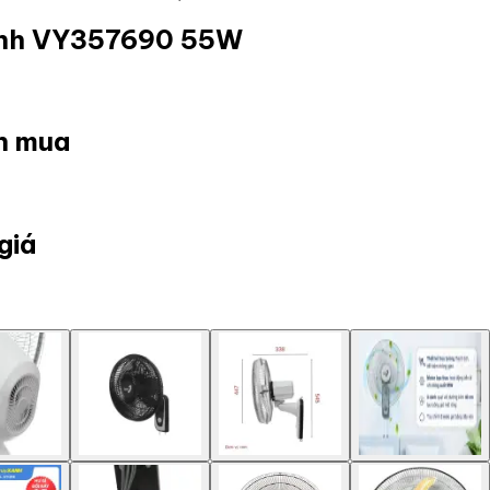
cánh VY357690 55W
ọn mua
giá