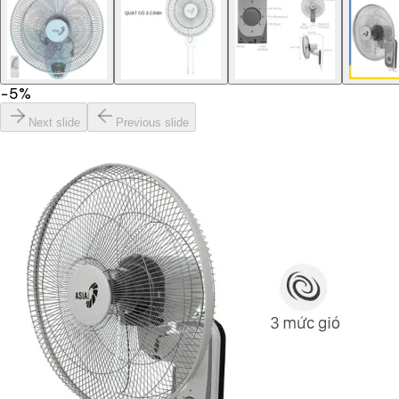
−
5
%
Next slide
Previous slide