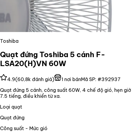
Toshiba
Quạt đứng Toshiba 5 cánh F-
LSA20(H)VN 60W
4.9
(
60,8k
đánh giá)
1
nơi bán
Mã SP:
#
392937
Quạt đứng 5 cánh, công suất 60W, 4 chế độ gió, hẹn giờ
7.5 tiếng, điều khiển từ xa.
Loại quạt
Quạt đứng
Công suất - Mức gió