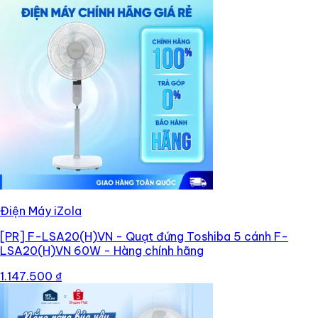
Điện Máy iZola
[PR]
F-LSA20(H)VN - Quạt đứng Toshiba 5 cánh F-
LSA20(H)VN 60W - Hàng chính hãng
1.147.500 ₫