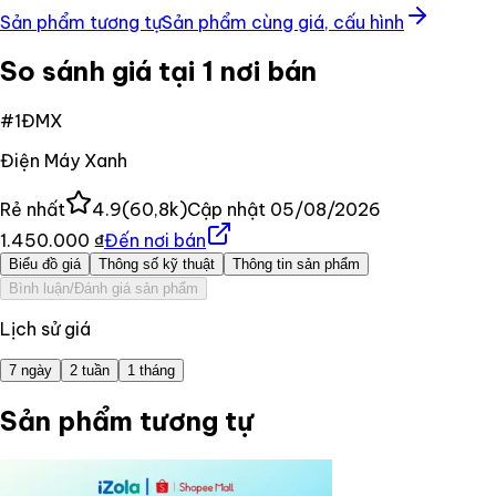
Sản phẩm tương tự
Sản phẩm cùng giá, cấu hình
So sánh giá tại 1 nơi bán
#
1
ĐMX
Điện Máy Xanh
Rẻ nhất
4.9
(
60,8k
)
Cập nhật
05/08/2026
1.450.000 ₫
Đến nơi bán
Biểu đồ giá
Thông số kỹ thuật
Thông tin sản phẩm
Bình luận/Đánh giá sản phẩm
Lịch sử giá
7 ngày
2 tuần
1 tháng
Sản phẩm tương tự