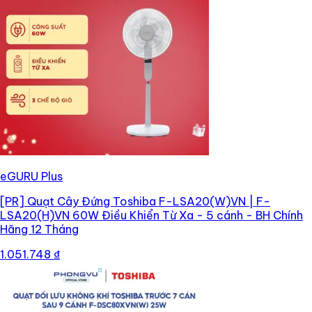
eGURU Plus
[PR]
Quạt Cây Đứng Toshiba F-LSA20(W)VN | F-
LSA20(H)VN 60W Điều Khiển Từ Xa - 5 cánh - BH Chính
Hãng 12 Tháng
1.051.748 ₫