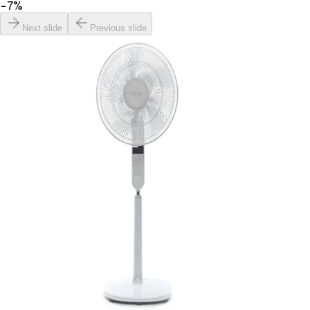
−
7
%
Next slide
Previous slide