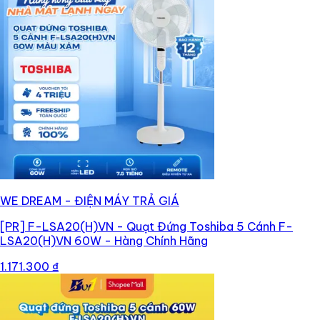
WE DREAM - ĐIỆN MÁY TRẢ GIÁ
[PR]
F-LSA20(H)VN - Quạt Đứng Toshiba 5 Cánh F-
LSA20(H)VN 60W - Hàng Chính Hãng
1.171.300 ₫