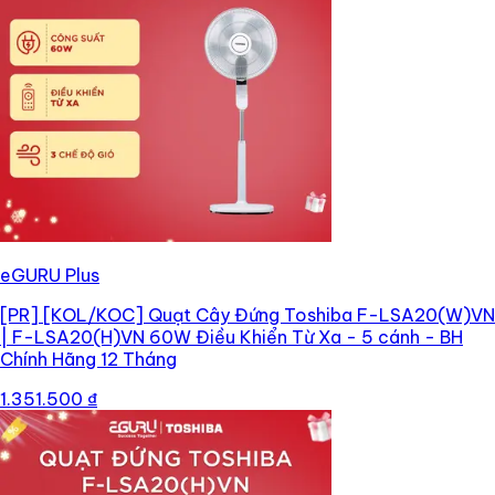
eGURU Plus
[PR]
[KOL/KOC] Quạt Cây Đứng Toshiba F-LSA20(W)VN
| F-LSA20(H)VN 60W Điều Khiển Từ Xa - 5 cánh - BH
Chính Hãng 12 Tháng
1.351.500 ₫