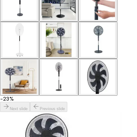
−
23
%
Next slide
Previous slide