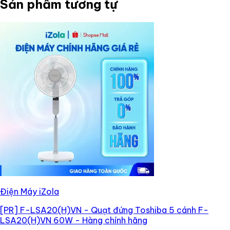
Sản phẩm tương tự
Điện Máy iZola
[PR]
F-LSA20(H)VN - Quạt đứng Toshiba 5 cánh F-
LSA20(H)VN 60W - Hàng chính hãng