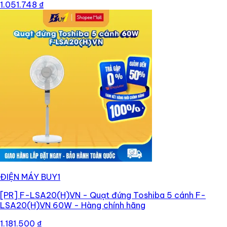
1.051.748 ₫
ĐIỆN MÁY BUY1
[PR]
F-LSA20(H)VN - Quạt đứng Toshiba 5 cánh F-
LSA20(H)VN 60W - Hàng chính hãng
1.181.500 ₫