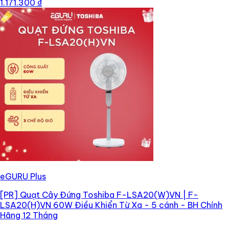
1.171.300 ₫
eGURU Plus
[PR]
Quạt Cây Đứng Toshiba F-LSA20(W)VN | F-
LSA20(H)VN 60W Điều Khiển Từ Xa - 5 cánh - BH Chính
Hãng 12 Tháng