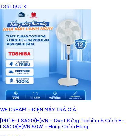
1.351.500 ₫
WE DREAM - ĐIỆN MÁY TRẢ GIÁ
[PR]
F-LSA20(H)VN - Quạt Đứng Toshiba 5 Cánh F-
LSA20(H)VN 60W - Hàng Chính Hãng