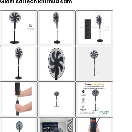
Giảm sai lệch khi mua sắm