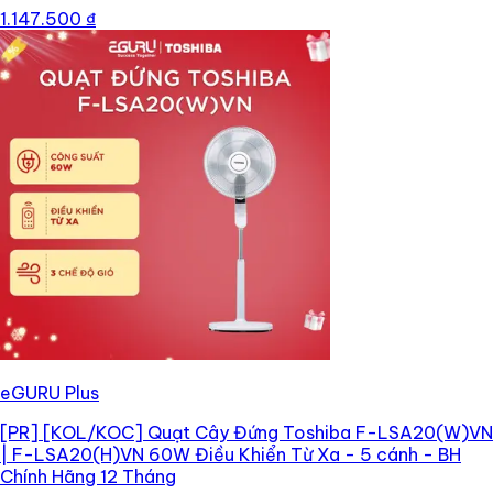
1.147.500 ₫
eGURU Plus
[PR]
[KOL/KOC] Quạt Cây Đứng Toshiba F-LSA20(W)VN
| F-LSA20(H)VN 60W Điều Khiển Từ Xa - 5 cánh - BH
Chính Hãng 12 Tháng