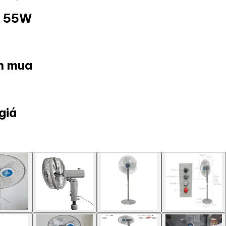
3 55W
ọn mua
giá