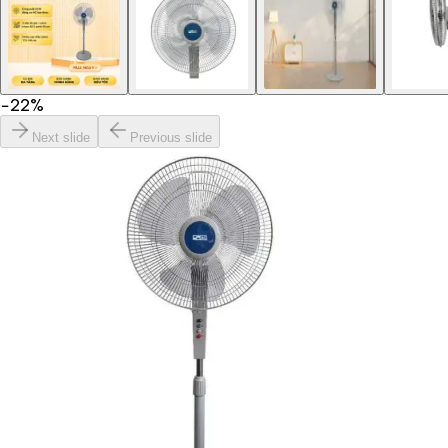
−
22
%
Next slide
Previous slide