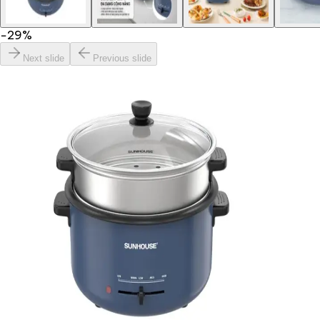
−
29
%
Next slide
Previous slide