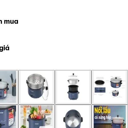
ọn mua
giá