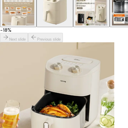
−
18
%
Next slide
Previous slide