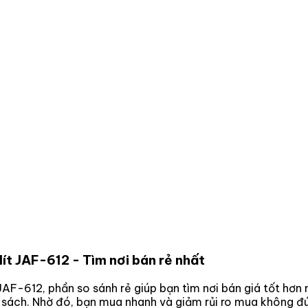
lít JAF-612
- Tìm nơi bán rẻ nhất
 JAF-612
, phần so sánh rẻ giúp bạn tìm nơi bán giá tốt hơ
n sách. Nhờ đó, bạn mua nhanh và giảm rủi ro mua không đú