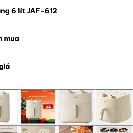
ng 6 lít JAF-612
ọn mua
giá