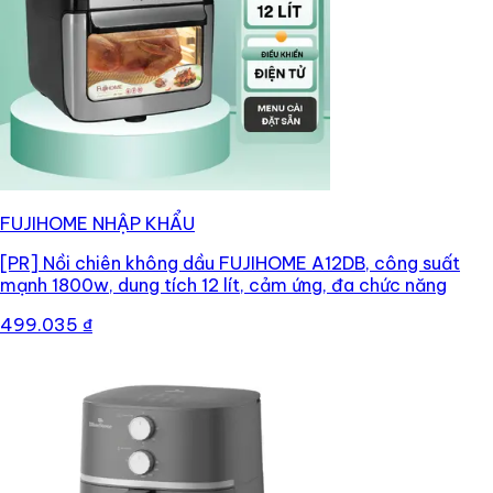
FUJIHOME NHẬP KHẨU
[PR]
Nồi chiên không dầu FUJIHOME A12DB, công suất
mạnh 1800w, dung tích 12 lít, cảm ứng, đa chức năng
499.035 ₫