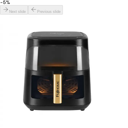
−
5
%
Next slide
Previous slide