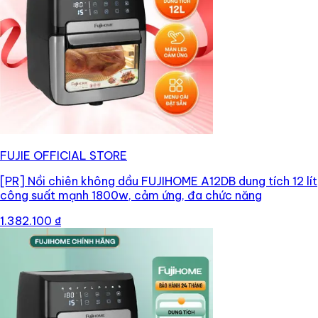
FUJIE OFFICIAL STORE
[PR]
Nồi chiên không dầu FUJIHOME A12DB dung tích 12 lít
công suất mạnh 1800w, cảm ứng, đa chức năng
1.382.100 ₫