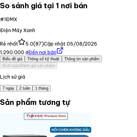
So sánh giá tại 1 nơi bán
#
1
ĐMX
Điện Máy Xanh
Rẻ nhất
5.0
(
87
)
Cập nhật
05/08/2026
1.290.000 ₫
Đến nơi bán
Biểu đồ giá
Thông số kỹ thuật
Thông tin sản phẩm
Bình luận/Đánh giá sản phẩm
Lịch sử giá
7 ngày
2 tuần
1 tháng
Sản phẩm tương tự