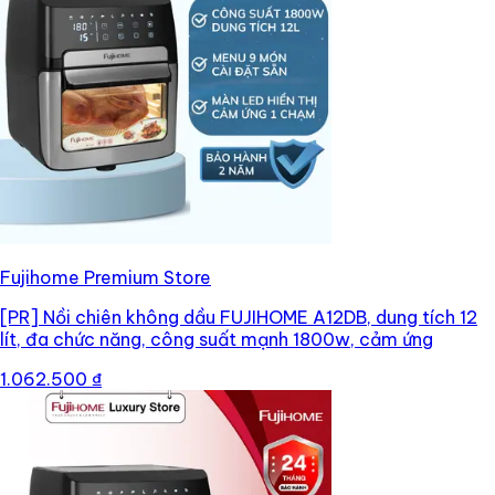
Fujihome Premium Store
[PR]
Nồi chiên không dầu FUJIHOME A12DB, dung tích 12
lít, đa chức năng, công suất mạnh 1800w, cảm ứng
1.062.500 ₫