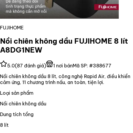
FUJIHOME
Nồi chiên không dầu FUJIHOME 8 lít
A8DG1NEW
5.0
(
87
đánh giá)
1
nơi bán
Mã SP:
#
388677
Nồi chiên không dầu 8 lít, công nghệ Rapid Air, điều khiển
cảm ứng, 11 chương trình nấu, an toàn, tiện lợi.
Loại sản phẩm
Nồi chiên không dầu
Dung tích tổng
8 lít