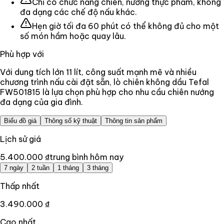
Chỉ có chức năng chiên, nướng thực phẩm, không
đa dạng các chế độ nấu khác.
Hẹn giờ tối đa 60 phút có thể không đủ cho một
số món hầm hoặc quay lâu.
Phù hợp với
Với dung tích lớn 11 lít, công suất mạnh mẽ và nhiều
chương trình nấu cài đặt sẵn, lò chiên không dầu Tefal
FW501815 là lựa chọn phù hợp cho nhu cầu chiên nướng
đa dạng của gia đình.
Biểu đồ giá
Thông số kỹ thuật
Thông tin sản phẩm
Lịch sử giá
5.400.000 ₫
trung bình hôm nay
7 ngày
2 tuần
1 tháng
3 tháng
Thấp nhất
3.490.000 ₫
Cao nhất