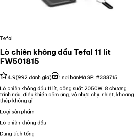
Tefal
Lò chiên không dầu Tefal 11 lít
FW501815
4.9
(
992
đánh giá)
1
nơi bán
Mã SP:
#
388715
Lò chiên không dầu 11 lít, công suất 2050W, 8 chương
trình nấu, điều khiển cảm ứng, vỏ nhựa chịu nhiệt, khoang
thép không gỉ.
Loại sản phẩm
Lò chiên không dầu
Dung tích tổng