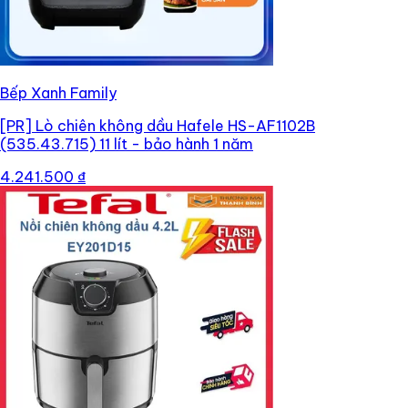
Bếp Xanh Family
[PR]
Lò chiên không dầu Hafele HS-AF1102B
(535.43.715) 11 lít - bảo hành 1 năm
4.241.500 ₫