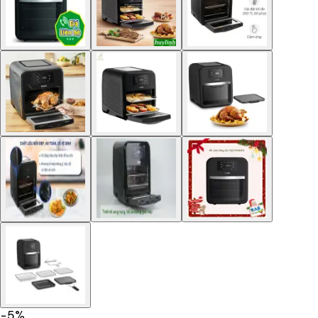
−
5
%