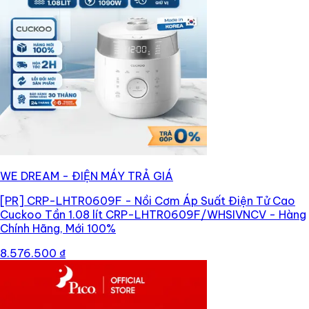
WE DREAM - ĐIỆN MÁY TRẢ GIÁ
[PR]
CRP-LHTR0609F - Nồi Cơm Áp Suất Điện Tử Cao
Cuckoo Tần 1.08 lít CRP-LHTR0609F/WHSIVNCV - Hàng
Chính Hãng, Mới 100%
8.576.500 ₫