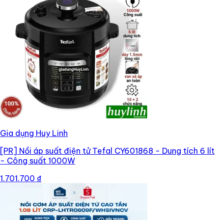
Gia dụng Huy Linh
[PR]
Nồi áp suất điện tử Tefal CY601868 - Dung tích 6 lít
- Công suất 1000W
1.701.700 ₫