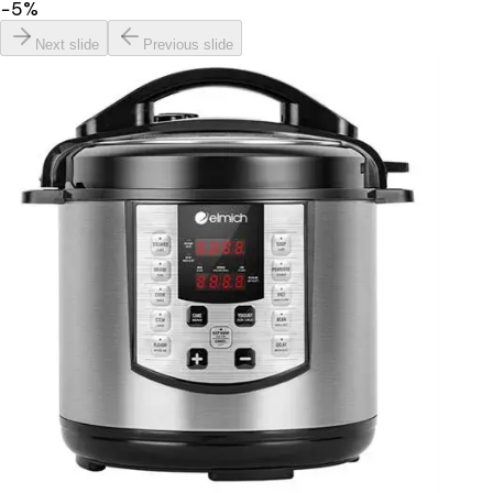
−
5
%
Next slide
Previous slide