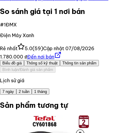
So sánh giá tại 1 nơi bán
#
1
ĐMX
Điện Máy Xanh
Rẻ nhất
5.0
(
59
)
Cập nhật
07/08/2026
1.780.000 ₫
Đến nơi bán
Biểu đồ giá
Thông số kỹ thuật
Thông tin sản phẩm
Bình luận/Đánh giá sản phẩm
Lịch sử giá
7 ngày
2 tuần
1 tháng
Sản phẩm tương tự