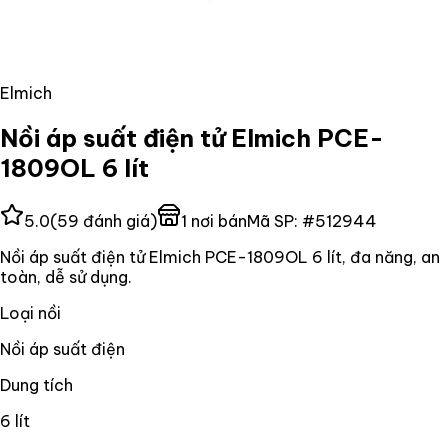
Elmich
Nồi áp suất điện tử Elmich PCE-
1809OL 6 lít
5.0
(
59
đánh giá)
1
nơi bán
Mã SP:
#
512944
Nồi áp suất điện tử Elmich PCE-1809OL 6 lít, đa năng, an
toàn, dễ sử dụng.
Loại nồi
Nồi áp suất điện
Dung tích
6 lít