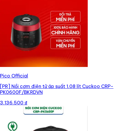
Pico Official
[PR]
Nồi cơm điện tử áp suất 1.08 lít Cuckoo CRP-
PK0600F/BKRDVN
3.136.500 ₫