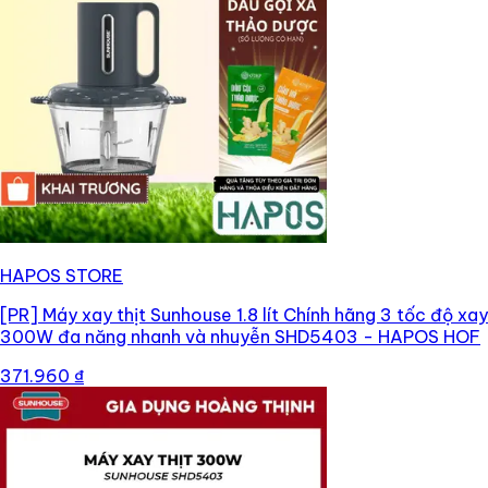
HAPOS STORE
[PR]
Máy xay thịt Sunhouse 1.8 lít Chính hãng 3 tốc độ xay
300W đa năng nhanh và nhuyễn SHD5403 - HAPOS HOF
371.960 ₫