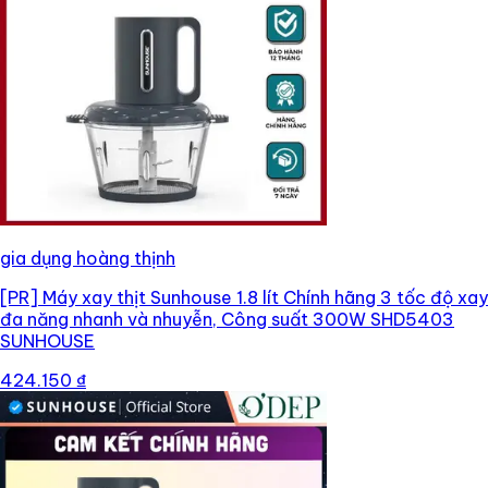
gia dụng hoàng thịnh
[PR]
Máy xay thịt Sunhouse 1.8 lít Chính hãng 3 tốc độ xay
đa năng nhanh và nhuyễn, Công suất 300W SHD5403
SUNHOUSE
424.150 ₫