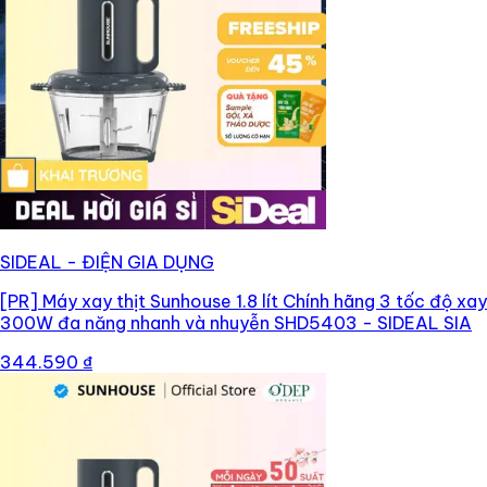
SIDEAL - ĐIỆN GIA DỤNG
[PR]
Máy xay thịt Sunhouse 1.8 lít Chính hãng 3 tốc độ xay
300W đa năng nhanh và nhuyễn SHD5403 - SIDEAL SIA
344.590 ₫