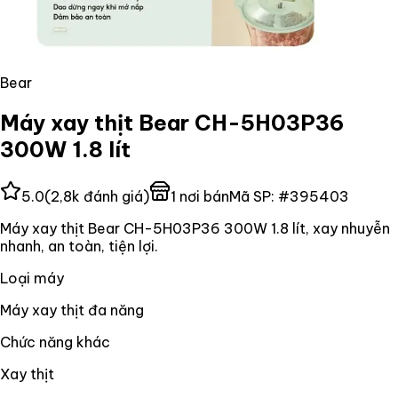
Bear
Máy xay thịt Bear CH-5H03P36
300W 1.8 lít
5.0
(
2,8k
đánh giá)
1
nơi bán
Mã SP:
#
395403
Máy xay thịt Bear CH-5H03P36 300W 1.8 lít, xay nhuyễn
nhanh, an toàn, tiện lợi.
Loại máy
Máy xay thịt đa năng
Chức năng khác
Xay thịt