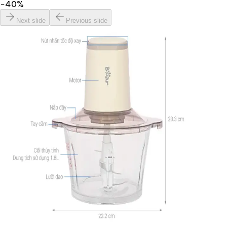
−
40
%
Next slide
Previous slide