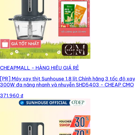
CHEAPMALL - HÀNG HIỆU GIÁ RẺ
[PR]
Máy xay thịt Sunhouse 1.8 lít Chính hãng 3 tốc độ xay
300W đa năng nhanh và nhuyễn SHD5403 - CHEAP CMO
371.960 ₫