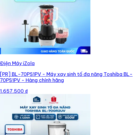
Điện Máy iZola
[PR]
BL-70PS1PV - Máy xay sinh tố đa năng Toshiba BL-
70PS1PV - Hàng chính hãng
1.657.500 ₫