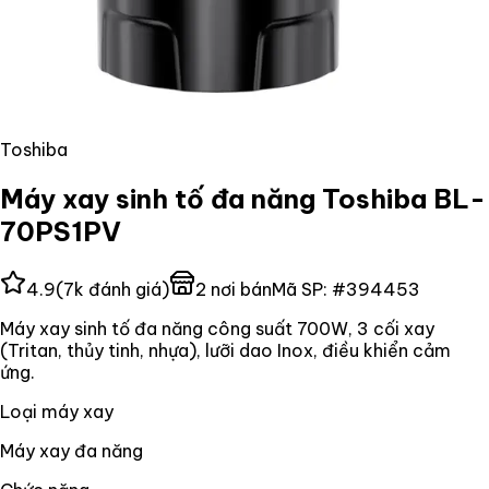
Toshiba
Máy xay sinh tố đa năng Toshiba BL-
70PS1PV
4.9
(
7k
đánh giá)
2
nơi bán
Mã SP:
#
394453
Máy xay sinh tố đa năng công suất 700W, 3 cối xay
(Tritan, thủy tinh, nhựa), lưỡi dao Inox, điều khiển cảm
ứng.
Loại máy xay
Máy xay đa năng