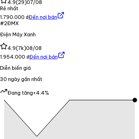
4.9
(
29
)
07/08
Rẻ nhất
1.790.000 ₫
Đến nơi bán
#
2
ĐMX
Điện Máy Xanh
4.9
(
7k
)
08/08
1.954.000 ₫
Đến nơi bán
Diễn biến giá
30
ngày gần nhất
Đang tăng
+4.4%