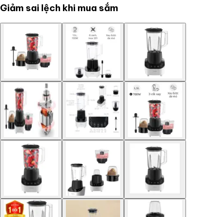
Giảm sai lệch khi mua sắm