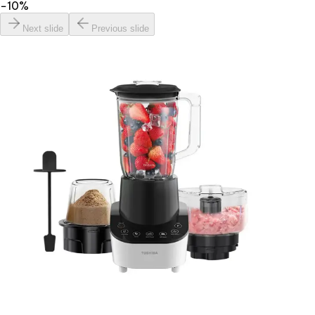
−
10
%
Next slide
Previous slide