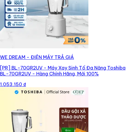
WE DREAM - ĐIỆN MÁY TRẢ GIÁ
[PR]
BL-70GR2UV - Máy Xay Sinh Tố Đa Năng Toshiba
BL-70GR2UV - Hàng Chính Hãng, Mới 100%
1.053.150 ₫