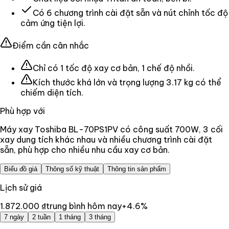
Có 6 chương trình cài đặt sẵn và nút chỉnh tốc độ
cảm ứng tiện lợi.
Điểm cần cân nhắc
Chỉ có 1 tốc độ xay cơ bản, 1 chế độ nhồi.
Kích thước khá lớn và trọng lượng 3.17 kg có thể
chiếm diện tích.
Phù hợp với
Máy xay Toshiba BL-70PS1PV có công suất 700W, 3 cối
xay dung tích khác nhau và nhiều chương trình cài đặt
sẵn, phù hợp cho nhiều nhu cầu xay cơ bản.
Biểu đồ giá
Thông số kỹ thuật
Thông tin sản phẩm
Lịch sử giá
1.872.000 ₫
trung bình hôm nay
+
4.6
%
7 ngày
2 tuần
1 tháng
3 tháng