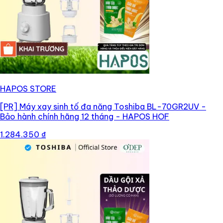
HAPOS STORE
[PR]
Máy xay sinh tố đa năng Toshiba BL-70GR2UV -
Bảo hành chính hãng 12 tháng - HAPOS HOF
1.284.350 ₫