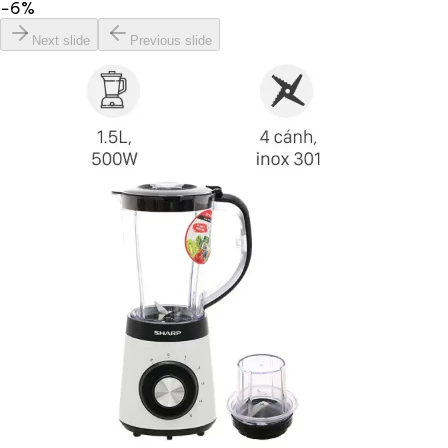
−
6
%
Next slide
Previous slide