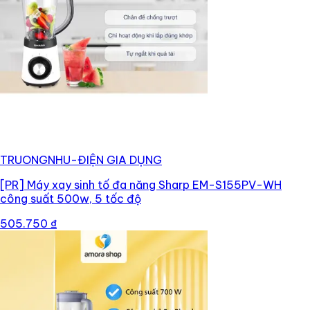
TRUONGNHU-ĐIỆN GIA DỤNG
[PR]
Máy xay sinh tố đa năng Sharp EM-S155PV-WH
công suất 500w, 5 tốc độ
505.750 ₫