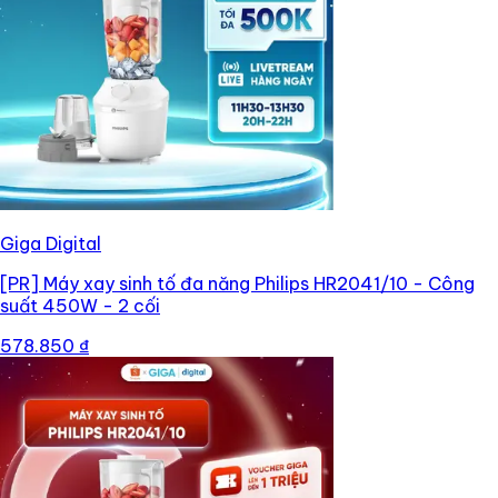
Giga Digital
[PR]
Máy xay sinh tố đa năng Philips HR2041/10 - Công
suất 450W - 2 cối
578.850 ₫