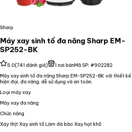
Sharp
Máy xay sinh tố đa năng Sharp EM-
SP252-BK
5.0
(
741
đánh giá)
1
nơi bán
Mã SP:
#
902282
Máy xay sinh tố đa năng Sharp EM-SP252-BK với thiết kế
hiện đại, đa năng, dễ sử dụng và an toàn.
Loại máy xay
Máy xay đa năng
Chức năng
Xay thịt Xay sinh tố Làm đá bào Xay hạt khô