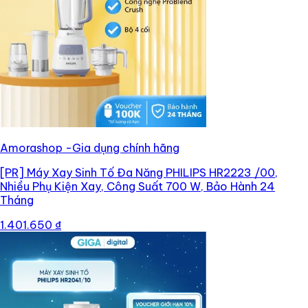
Amorashop -Gia dụng chính hãng
[PR]
Máy Xay Sinh Tố Đa Năng PHILIPS HR2223 /00,
Nhiều Phụ Kiện Xay, Công Suất 700 W, Bảo Hành 24
Tháng
1.401.650 ₫