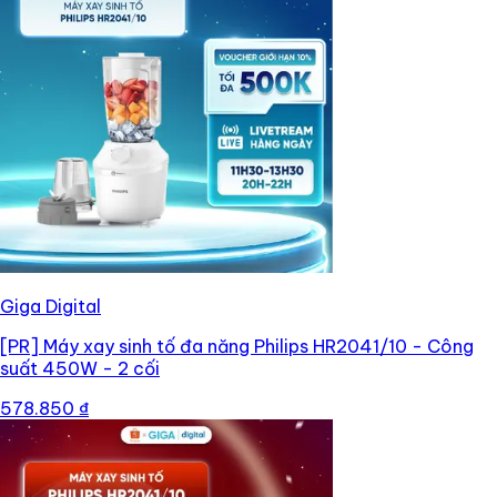
Giga Digital
[PR]
Máy xay sinh tố đa năng Philips HR2041/10 - Công
suất 450W - 2 cối
578.850 ₫