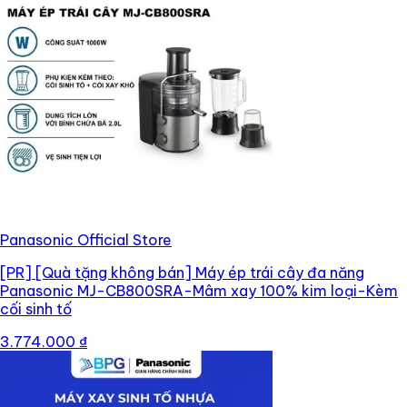
Panasonic Official Store
[PR]
[Quà tặng không bán] Máy ép trái cây đa năng
Panasonic MJ-CB800SRA-Mâm xay 100% kim loại-Kèm
cối sinh tố
3.774.000 ₫