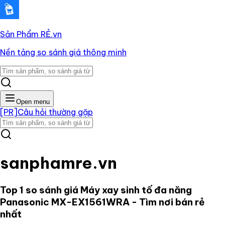
Sản Phẩm RẺ
.vn
Nền tảng so sánh giá thông minh
Open menu
[PR]
Câu hỏi thường gặp
sanphamre.vn
Top 1 so sánh giá
Máy xay sinh tố đa năng
Panasonic MX-EX1561WRA
- Tìm nơi bán rẻ
nhất