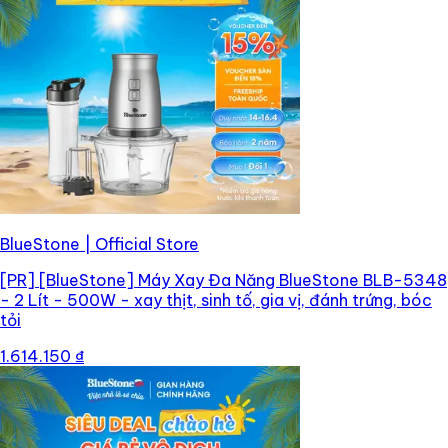
BlueStone | Official Store
[PR]
[BlueStone] Máy Xay Đa Năng BlueStone BLB-5348
- 2 Lít - 500W - xay thịt, sinh tố, gia vị, đánh trứng, bóc
tỏi
1.614.150 ₫