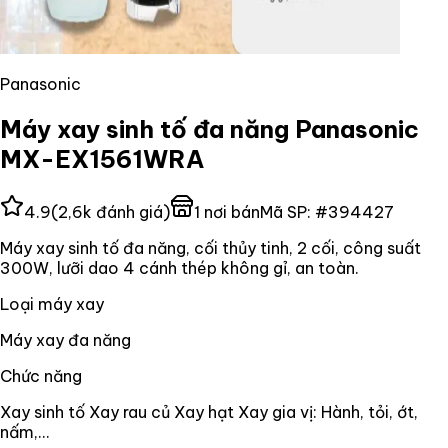
Panasonic
Máy xay sinh tố đa năng Panasonic
MX-EX1561WRA
4.9
(
2,6k
đánh giá)
1
nơi bán
Mã SP:
#
394427
Máy xay sinh tố đa năng, cối thủy tinh, 2 cối, công suất
300W, lưỡi dao 4 cánh thép không gỉ, an toàn.
Loại máy xay
Máy xay đa năng
Chức năng
Xay sinh tố Xay rau củ Xay hạt Xay gia vị: Hành, tỏi, ớt,
nấm,...