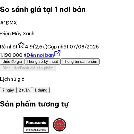
So sánh giá tại 1 nơi bán
#
1
ĐMX
Điện Máy Xanh
Rẻ nhất
4.9
(
2,6k
)
Cập nhật
07/08/2026
1.190.000 ₫
Đến nơi bán
Biểu đồ giá
Thông số kỹ thuật
Thông tin sản phẩm
Bình luận/Đánh giá sản phẩm
Lịch sử giá
7 ngày
2 tuần
1 tháng
Sản phẩm tương tự