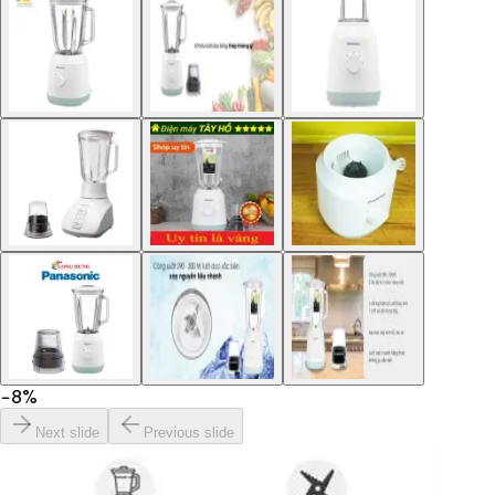
−
8
%
Next slide
Previous slide