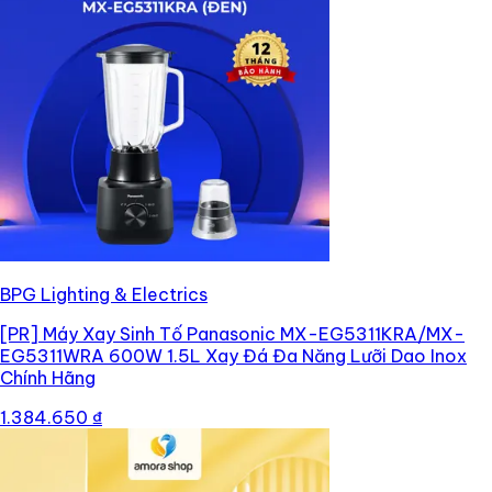
BPG Lighting & Electrics
[PR]
Máy Xay Sinh Tố Panasonic MX-EG5311KRA/MX-
EG5311WRA 600W 1.5L Xay Đá Đa Năng Lưỡi Dao Inox
Chính Hãng
1.384.650 ₫