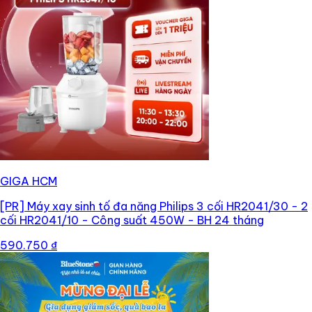
GIGA HCM
[PR]
Máy xay sinh tố đa năng Philips 3 cối HR2041/30 - 2
cối HR2041/10 - Công suất 450W - BH 24 tháng
590.750 ₫