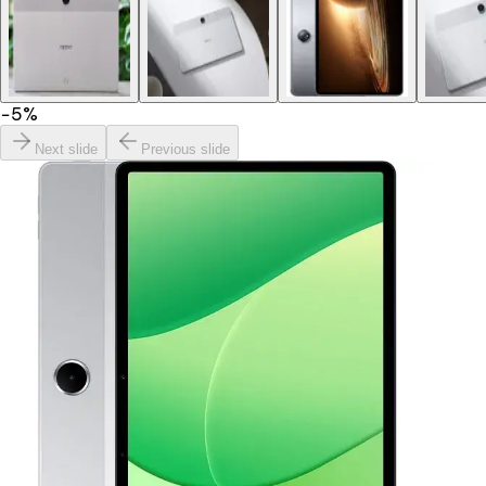
−
5
%
Next slide
Previous slide