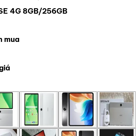
 SE 4G 8GB/256GB
ọn mua
giá