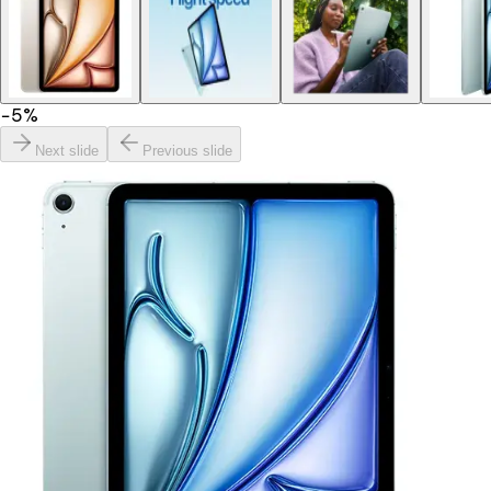
−
5
%
Next slide
Previous slide