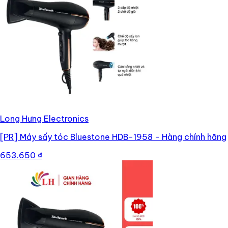
Long Hưng Electronics
[PR]
Máy sấy tóc Bluestone HDB-1958 - Hàng chính hãng
653.650 ₫