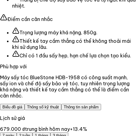
nhiệt.
Điểm cần cân nhắc
Trọng lượng máy khá nặng, 850g.
Thiết kế tay cầm thẳng có thể không thoải mái
khi sử dụng lâu.
Chỉ có 1 đầu sấy hẹp, hạn chế lựa chọn tạo kiểu.
Phù hợp với
Máy sấy tóc BlueStone HDB-1958 có công suất mạnh,
sấy ion và chế độ sấy bảo vệ tóc, tuy nhiên trọng lượng
khá nặng và thiết kế tay cầm thẳng có thể là điểm cần
cân nhắc.
Biểu đồ giá
Thông số kỹ thuật
Thông tin sản phẩm
Lịch sử giá
679.000 ₫
trung bình hôm nay
+
13.4
%
7 ngày
2 tuần
1 tháng
3 tháng