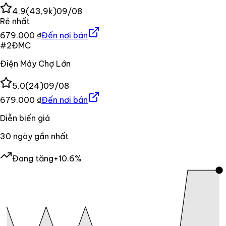
4.9
(
43,9k
)
09/08
Rẻ nhất
679.000 ₫
Đến nơi bán
#
2
ĐMC
Điện Máy Chợ Lớn
5.0
(
24
)
09/08
679.000 ₫
Đến nơi bán
Diễn biến giá
30
ngày gần nhất
Đang tăng
+10.6%