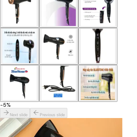
−
5
%
Next slide
Previous slide