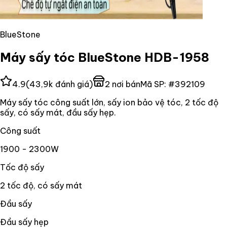
BlueStone
Máy sấy tóc BlueStone HDB-1958
4.9
(
43,9k
đánh giá)
2
nơi bán
Mã SP:
#
392109
Máy sấy tóc công suất lớn, sấy ion bảo vệ tóc, 2 tốc độ
sấy, có sấy mát, đầu sấy hẹp.
Công suất
1900 - 2300W
Tốc độ sấy
2 tốc độ, có sấy mát
Đầu sấy
Đầu sấy hẹp