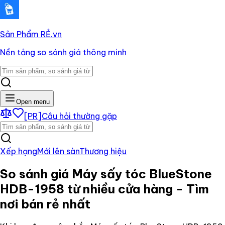
Sản Phẩm RẺ
.vn
Nền tảng so sánh giá thông minh
Open menu
[PR]
Câu hỏi thường gặp
Xếp hạng
Mới lên sàn
Thương hiệu
So sánh giá
Máy sấy tóc BlueStone
HDB-1958
từ nhiều cửa hàng - Tìm
nơi bán rẻ nhất