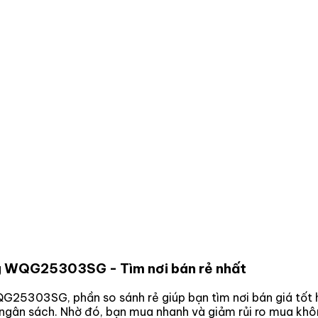
 kg WQG25303SG
- Tìm nơi bán rẻ nhất
 WQG25303SG
, phần so sánh rẻ giúp bạn tìm nơi bán giá tốt
p ngân sách. Nhờ đó, bạn mua nhanh và giảm rủi ro mua khô