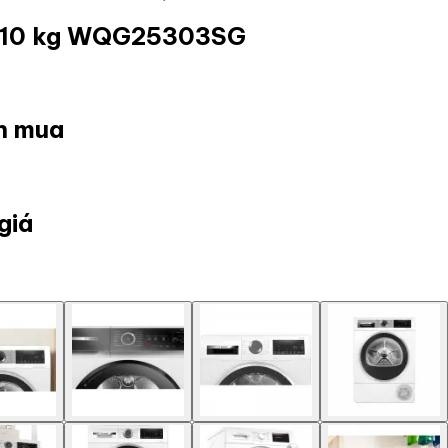
h 10 kg WQG25303SG
ọn mua
giá