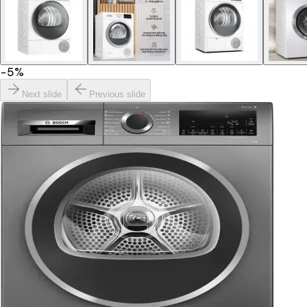
−
5
%
Next slide
Previous slide