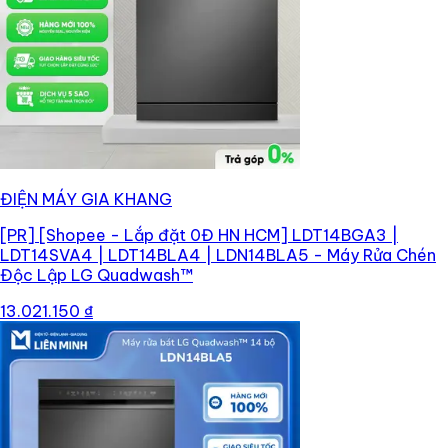
ĐIỆN MÁY GIA KHANG
[PR]
[Shopee - Lắp đặt 0Đ HN HCM] LDT14BGA3 |
LDT14SVA4 | LDT14BLA4 | LDN14BLA5 - Máy Rửa Chén
Độc Lập LG Quadwash™
13.021.150 ₫