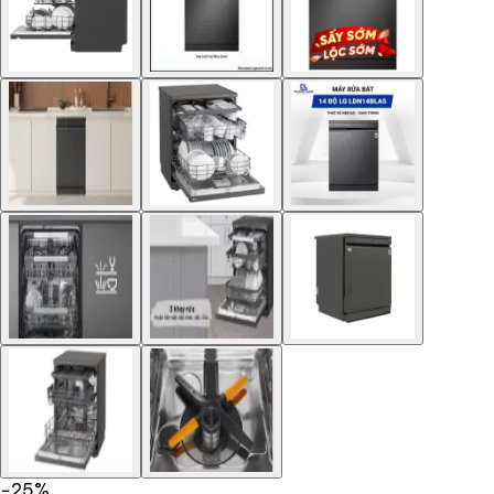
−
25
%