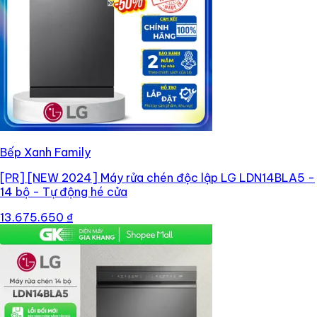
Bếp Xanh Family
[PR]
[NEW 2024] Máy rửa chén độc lập LG LDN14BLA5 -
14 bộ - Tự động hé cửa
13.675.650 ₫