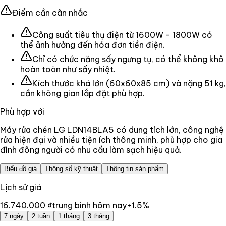
Điểm cần cân nhắc
Công suất tiêu thụ điện từ 1600W - 1800W có
thể ảnh hưởng đến hóa đơn tiền điện.
Chỉ có chức năng sấy ngưng tụ, có thể không khô
hoàn toàn như sấy nhiệt.
Kích thước khá lớn (60x60x85 cm) và nặng 51 kg,
cần không gian lắp đặt phù hợp.
Phù hợp với
Máy rửa chén LG LDN14BLA5 có dung tích lớn, công nghệ
rửa hiện đại và nhiều tiện ích thông minh, phù hợp cho gia
đình đông người có nhu cầu làm sạch hiệu quả.
Biểu đồ giá
Thông số kỹ thuật
Thông tin sản phẩm
Lịch sử giá
16.740.000 ₫
trung bình hôm nay
+
1.5
%
7 ngày
2 tuần
1 tháng
3 tháng