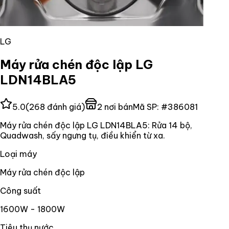
LG
Máy rửa chén độc lập LG
LDN14BLA5
5.0
(
268
đánh giá)
2
nơi bán
Mã SP:
#
386081
Máy rửa chén độc lập LG LDN14BLA5: Rửa 14 bộ,
Quadwash, sấy ngưng tụ, điều khiển từ xa.
Loại máy
Máy rửa chén độc lập
Công suất
1600W - 1800W
Tiêu thụ nước