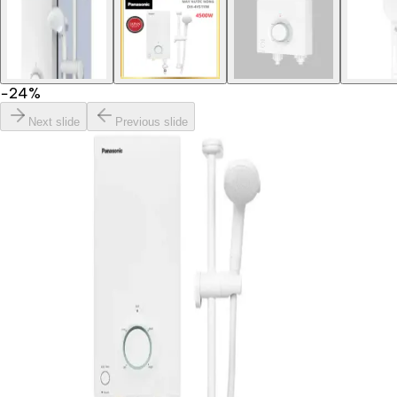
−
24
%
Next slide
Previous slide