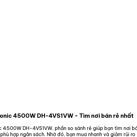
nasonic 4500W DH-4VS1VW
- Tìm nơi bán rẻ nhất
onic 4500W DH-4VS1VW
, phần so sánh rẻ giúp bạn tìm nơi b
a phù hợp ngân sách. Nhờ đó, bạn mua nhanh và giảm rủi r