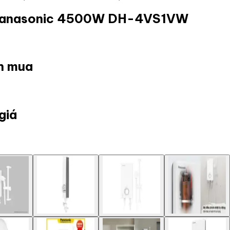
p Panasonic 4500W DH-4VS1VW
ọn mua
giá