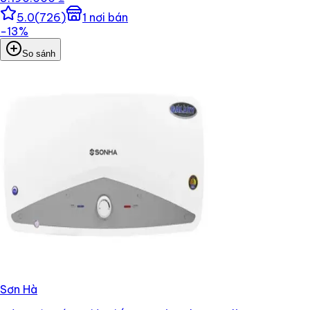
5.0
(
726
)
1
nơi bán
−
13
%
So sánh
Sơn Hà