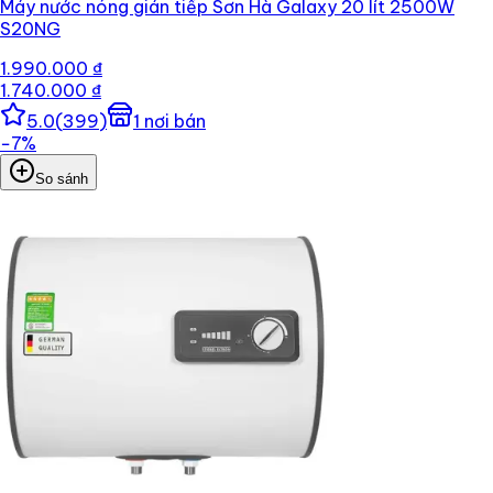
Máy nước nóng gián tiếp Sơn Hà Galaxy 20 lít 2500W
S20NG
1.990.000 ₫
1.740.000 ₫
5.0
(
399
)
1
nơi bán
−
7
%
So sánh