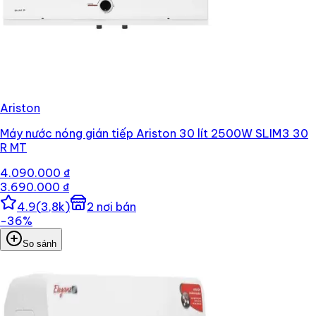
Ariston
Máy nước nóng gián tiếp Ariston 30 lít 2500W SLIM3 30
R MT
4.090.000 ₫
3.690.000 ₫
4.9
(
3,8k
)
2
nơi bán
−
36
%
So sánh