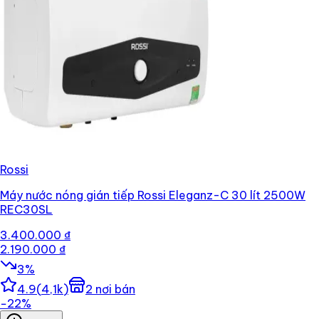
Rossi
Máy nước nóng gián tiếp Rossi Eleganz-C 30 lít 2500W
REC30SL
3.400.000 ₫
2.190.000 ₫
3
%
4.9
(
4,1k
)
2
nơi bán
−
22
%