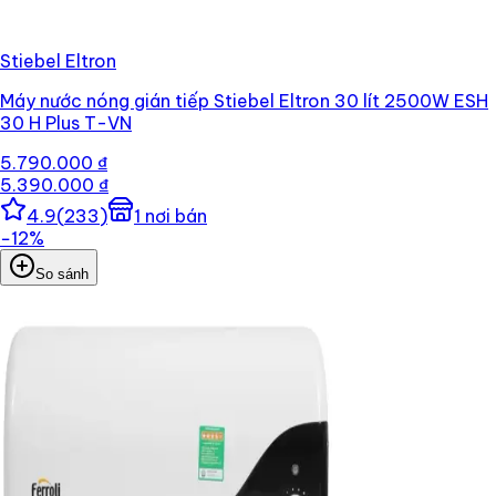
Stiebel Eltron
Máy nước nóng gián tiếp Stiebel Eltron 30 lít 2500W ESH
30 H Plus T-VN
5.790.000 ₫
5.390.000 ₫
4.9
(
233
)
1
nơi bán
−
12
%
So sánh