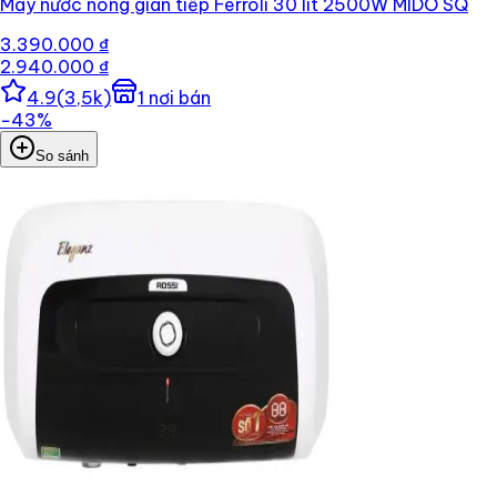
Máy nước nóng gián tiếp Ferroli 30 lít 2500W MIDO SQ
3.390.000 ₫
2.940.000 ₫
4.9
(
3,5k
)
1
nơi bán
−
43
%
So sánh