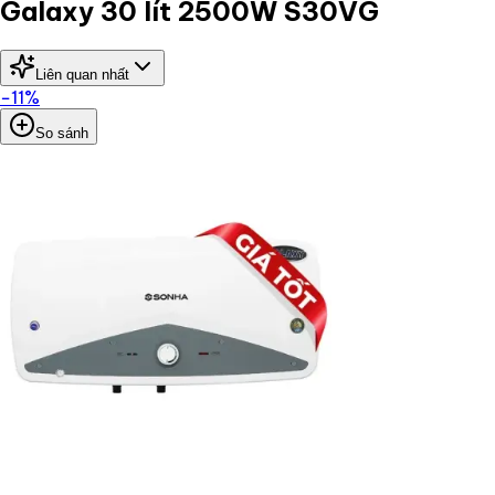
Galaxy 30 lít 2500W S30VG
Liên quan nhất
−
11
%
So sánh