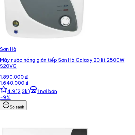
Sơn Hà
Máy nước nóng gián tiếp Sơn Hà Galaxy 20 lít 2500W
S20VG
1.890.000 ₫
1.640.000 ₫
4.9
(
2,3k
)
1
nơi bán
−
9
%
So sánh