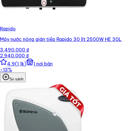
Rapido
Máy nước nóng gián tiếp Rapido 30 lít 2500W HE 30L
3.490.000 ₫
2.940.000 ₫
4.9
(
1,1k
)
1
nơi bán
−
13
%
So sánh