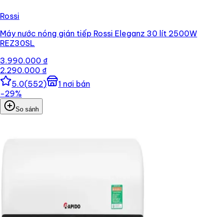
Rossi
Máy nước nóng gián tiếp Rossi Eleganz 30 lít 2500W
REZ30SL
3.990.000 ₫
2.290.000 ₫
5.0
(
552
)
1
nơi bán
−
29
%
So sánh