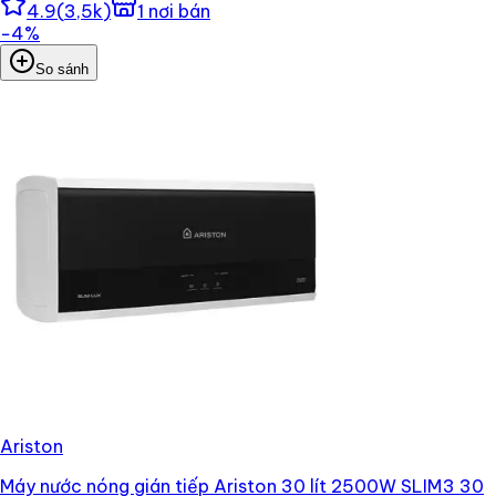
4.9
(
3,5k
)
1
nơi bán
−
4
%
So sánh
Ariston
Máy nước nóng gián tiếp Ariston 30 lít 2500W SLIM3 30