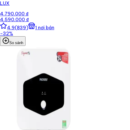
LUX
4.790.000 ₫
4.590.000 ₫
4.9
(
839
)
1
nơi bán
−
32
%
So sánh