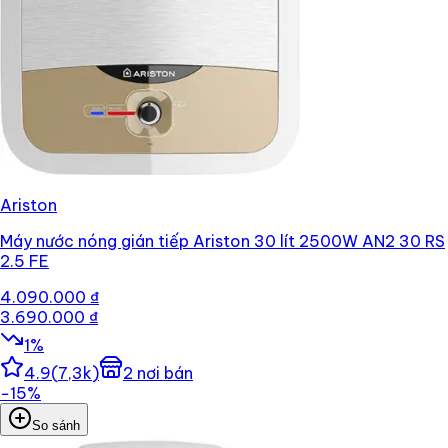
Ariston
Máy nước nóng gián tiếp Ariston 30 lít 2500W AN2 30 RS
2.5 FE
4.090.000 ₫
3.690.000 ₫
1
%
4.9
(
7,3k
)
2
nơi bán
−
15
%
So sánh