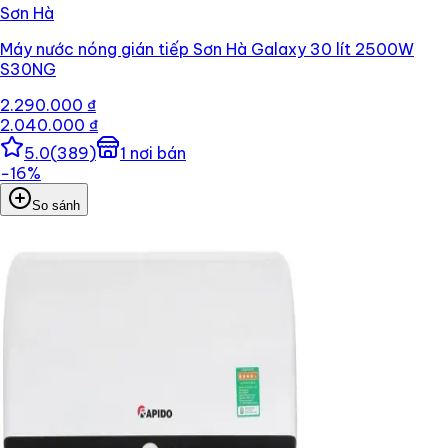
Sơn Hà
Máy nước nóng gián tiếp Sơn Hà Galaxy 30 lít 2500W
S30NG
2.290.000 ₫
2.040.000 ₫
5.0
(
389
)
1
nơi bán
−
16
%
So sánh