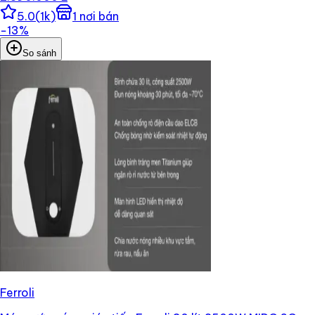
5.0
(
1k
)
1
nơi bán
−
13
%
So sánh
Ferroli