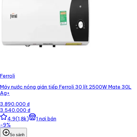
Ferroli
Máy nước nóng gián tiếp Ferroli 30 lít 2500W Mate 30L
Ag+
3.890.000 ₫
3.540.000 ₫
4.9
(
1,8k
)
1
nơi bán
−
9
%
So sánh