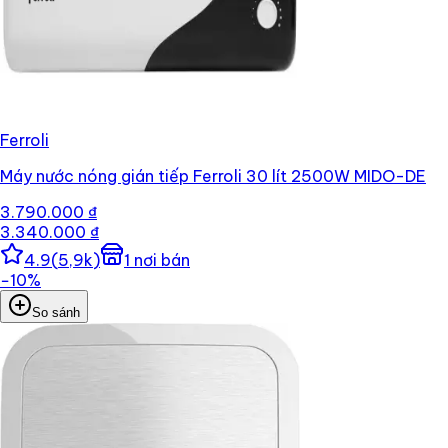
Ferroli
Máy nước nóng gián tiếp Ferroli 30 lít 2500W MIDO-DE
3.790.000 ₫
3.340.000 ₫
4.9
(
5,9k
)
1
nơi bán
−
10
%
So sánh