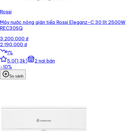
Rossi
Máy nước nóng gián tiếp Rossi Eleganz-C 30 lít 2500W
REC30SQ
3.200.000 ₫
2.190.000 ₫
1
%
5.0
(
1,3k
)
2
nơi bán
−
10
%
So sánh