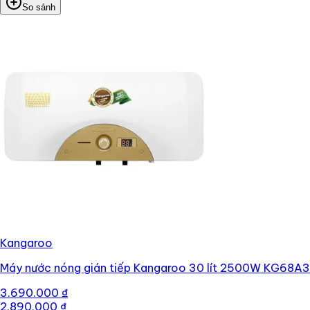
So sánh
Kangaroo
Máy nước nóng gián tiếp Kangaroo 30 lít 2500W KG68A3
3.690.000 ₫
2.890.000 ₫