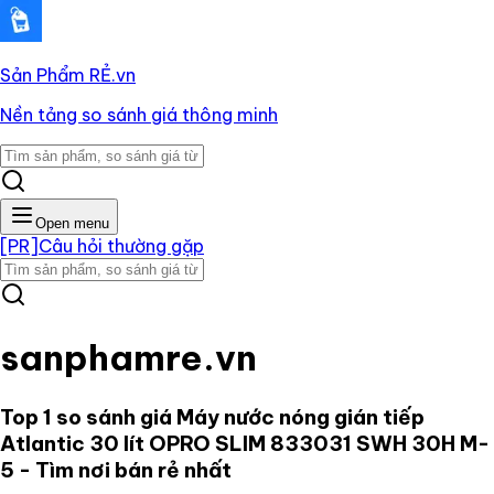
Sản Phẩm RẺ
.vn
Nền tảng so sánh giá thông minh
Open menu
[PR]
Câu hỏi thường gặp
sanphamre.vn
Top 1 so sánh giá
Máy nước nóng gián tiếp
Atlantic 30 lít OPRO SLIM 833031 SWH 30H M-
5
- Tìm nơi bán rẻ nhất