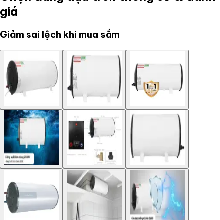
giá
Giảm sai lệch khi mua sắm