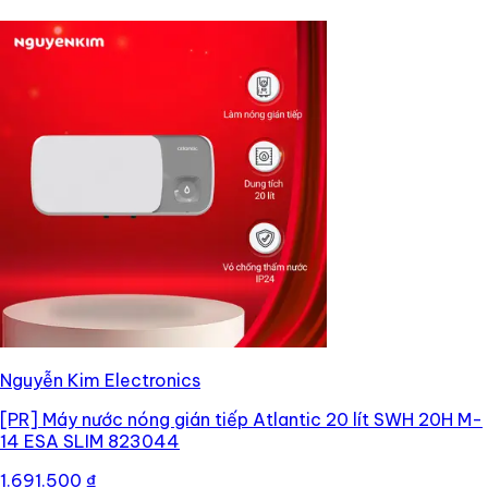
Nguyễn Kim Electronics
[PR]
Máy nước nóng gián tiếp Atlantic 20 lít SWH 20H M-
14 ESA SLIM 823044
1.691.500 ₫