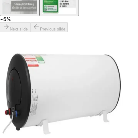
−
5
%
Next slide
Previous slide