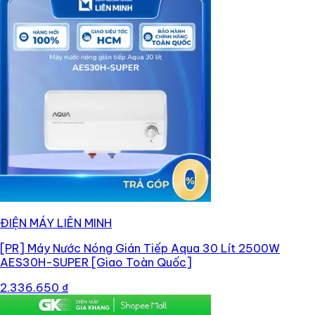
ĐIỆN MÁY LIÊN MINH
[PR]
Máy Nước Nóng Gián Tiếp Aqua 30 Lít 2500W
AES30H-SUPER [Giao Toàn Quốc]
2.336.650 ₫