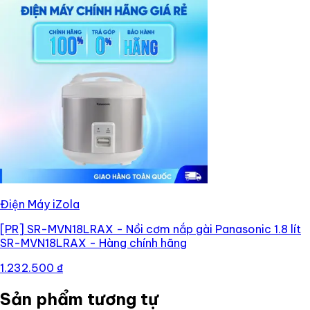
Điện Máy iZola
[PR]
SR-MVN18LRAX - Nồi cơm nắp gài Panasonic 1.8 lít
SR-MVN18LRAX - Hàng chính hãng
1.232.500 ₫
Sản phẩm tương tự