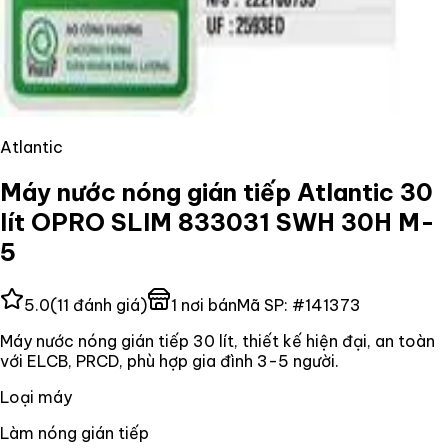
Atlantic
Máy nước nóng gián tiếp Atlantic 30
lít OPRO SLIM 833031 SWH 30H M-
5
5.0
(
11
đánh giá)
1
nơi bán
Mã SP:
#
141373
Máy nước nóng gián tiếp 30 lít, thiết kế hiện đại, an toàn
với ELCB, PRCD, phù hợp gia đình 3-5 người.
Loại máy
Làm nóng gián tiếp