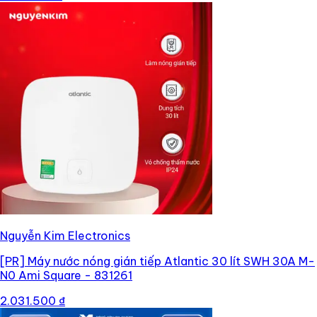
Nguyễn Kim Electronics
[PR]
Máy nước nóng gián tiếp Atlantic 30 lít SWH 30A M-
N0 Ami Square - 831261
2.031.500 ₫