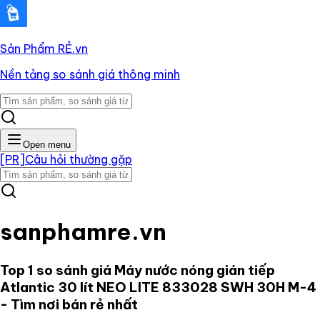
Sản Phẩm RẺ
.vn
Nền tảng so sánh giá thông minh
Open menu
[PR]
Câu hỏi thường gặp
sanphamre.vn
Top 1 so sánh giá
Máy nước nóng gián tiếp
Atlantic 30 lít NEO LITE 833028 SWH 30H M-4
- Tìm nơi bán rẻ nhất