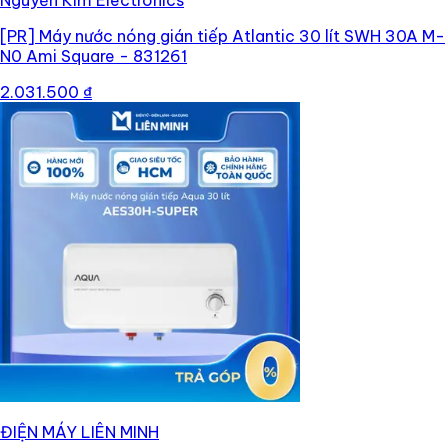
Nguyễn Kim Electronics
[PR]
Máy nước nóng gián tiếp Atlantic 30 lít SWH 30A M-
N0 Ami Square - 831261
2.031.500 ₫
ĐIỆN MÁY LIÊN MINH