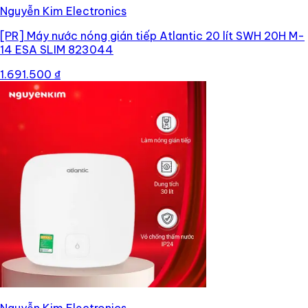
Nguyễn Kim Electronics
[PR]
Máy nước nóng gián tiếp Atlantic 20 lít SWH 20H M-
14 ESA SLIM 823044
1.691.500 ₫