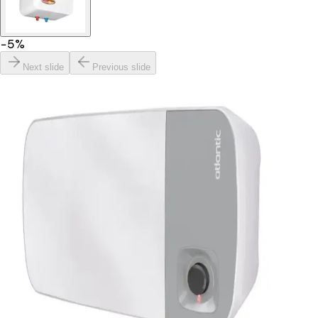
−
5
%
Next slide
Previous slide