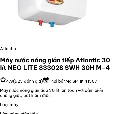
Atlantic
Máy nước nóng gián tiếp Atlantic 30
lít NEO LITE 833028 SWH 30H M-4
4.9
(
923
đánh giá)
1
nơi bán
Mã SP:
#
141367
Máy nước nóng gián tiếp 30 lít, an toàn với cảm biến
chống giật, tiết kiệm điện.
Loại máy
Làm nóng gián tiếp