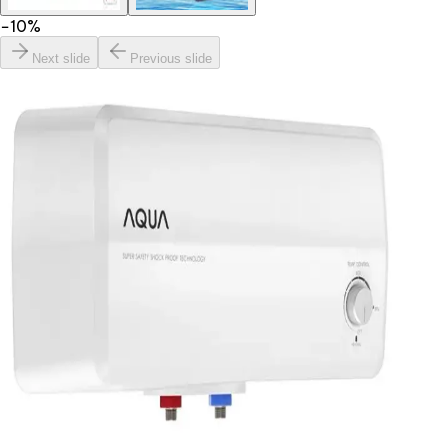
−
10
%
Next slide
Previous slide