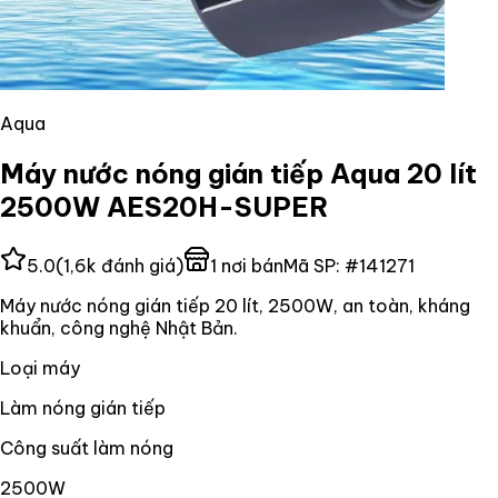
Aqua
Máy nước nóng gián tiếp Aqua 20 lít
2500W AES20H-SUPER
5.0
(
1,6k
đánh giá)
1
nơi bán
Mã SP:
#
141271
Máy nước nóng gián tiếp 20 lít, 2500W, an toàn, kháng
khuẩn, công nghệ Nhật Bản.
Loại máy
Làm nóng gián tiếp
Công suất làm nóng
2500W