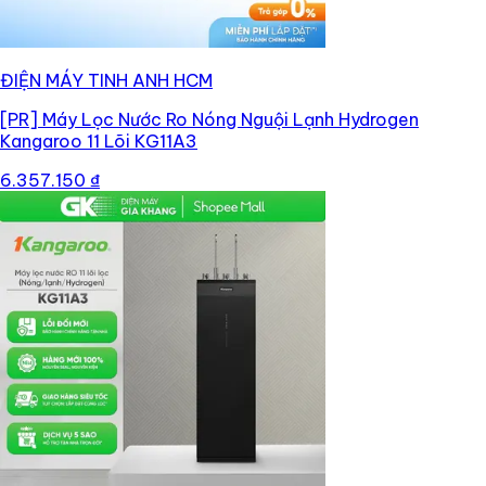
ĐIỆN MÁY TINH ANH HCM
[PR]
Máy Lọc Nước Ro Nóng Nguội Lạnh Hydrogen
Kangaroo 11 Lõi KG11A3
6.357.150 ₫