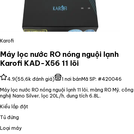
Karofi
Máy lọc nước RO nóng nguội lạnh
Karofi KAD-X56 11 lõi
4.9
(
55,6k
đánh giá)
1
nơi bán
Mã SP:
#
420046
Máy lọc nước RO nóng nguội lạnh 11 lõi, màng RO Mỹ, công
nghệ Nano Silver, lọc 20L/h, dung tích 6.8L.
Kiểu lắp đặt
Tủ đứng
Loại máy