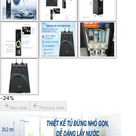
−
24
%
Next slide
Previous slide