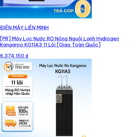
ĐIỆN MÁY LIÊN MINH
[PR]
Máy Lọc Nước RO Nóng Nguội Lạnh Hydrogen
Kangaroo KG11A3 11 Lõi [Giao Toàn Quốc]
6.374.150 ₫