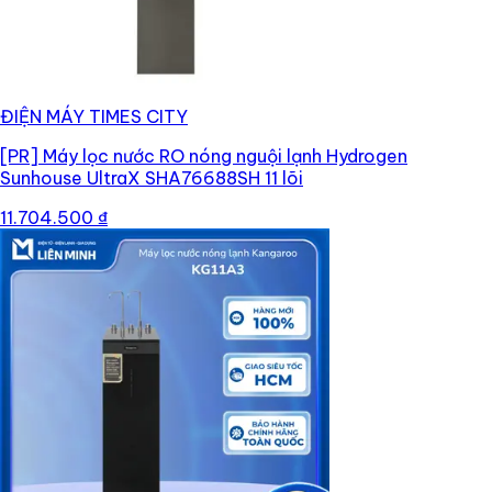
ĐIỆN MÁY TIMES CITY
[PR]
Máy lọc nước RO nóng nguội lạnh Hydrogen
Sunhouse UltraX SHA76688SH 11 lõi
11.704.500 ₫