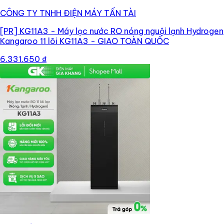
CÔNG TY TNHH ĐIỆN MÁY TẤN TÀI
[PR]
KG11A3 - Máy lọc nước RO nóng nguội lạnh Hydrogen
Kangaroo 11 lõi KG11A3 - GIAO TOÀN QUỐC
6.331.650 ₫