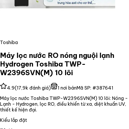
Toshiba
Máy lọc nước RO nóng nguội lạnh
Hydrogen Toshiba TWP-
W2396SVN(M) 10 lõi
4.9
(
17,9k
đánh giá)
1
nơi bán
Mã SP:
#
387641
Máy lọc nước Toshiba TWP-W2396SVN(M) 10 lõi: Nóng -
Lạnh - Hydrogen, lọc RO, điều khiển từ xa, diệt khuẩn UV,
thiết kế hiện đại.
Kiểu lắp đặt