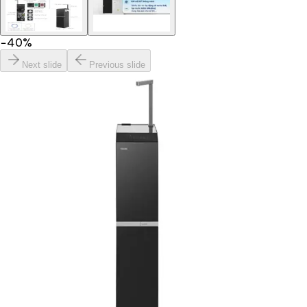
−
40
%
Next slide
Previous slide