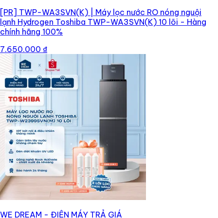
[PR]
TWP-WA3SVN(K) | Máy lọc nước RO nóng nguội
lạnh Hydrogen Toshiba TWP-WA3SVN(K) 10 lõi - Hàng
chính hãng 100%
7.650.000 ₫
WE DREAM - ĐIỆN MÁY TRẢ GIÁ