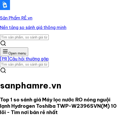
Sản Phẩm RẺ
.vn
Nền tảng so sánh giá thông minh
Open menu
[PR]
Câu hỏi thường gặp
sanphamre.vn
Top 1 so sánh giá
Máy lọc nước RO nóng nguội
lạnh Hydrogen Toshiba TWP-W2396SVN(M) 10
lõi
- Tìm nơi bán rẻ nhất