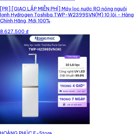
[PR]
[GIAO LẮP MIỄN PHÍ] Máy lọc nước RO nóng nguội
lạnh Hydrogen Toshiba TWP-W2399SVN(M) 10 lõi - Hàng
Chính Hãng, Mới 100%
8.627.500 ₫
HOÀNG PHÚC E-Store