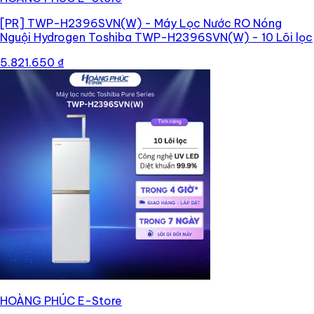
[PR]
TWP-H2396SVN(W) - Máy Lọc Nước RO Nóng
Nguội Hydrogen Toshiba TWP-H2396SVN(W) - 10 Lõi lọc
5.821.650 ₫
HOÀNG PHÚC E-Store