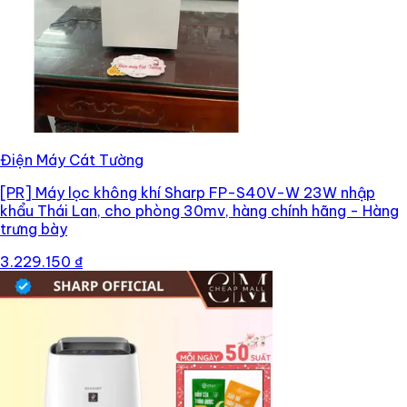
Điện Máy Cát Tường
[PR]
Máy lọc không khí Sharp FP-S40V-W 23W nhập
khẩu Thái Lan, cho phòng 30mv, hàng chính hãng - Hàng
trưng bày
3.229.150 ₫