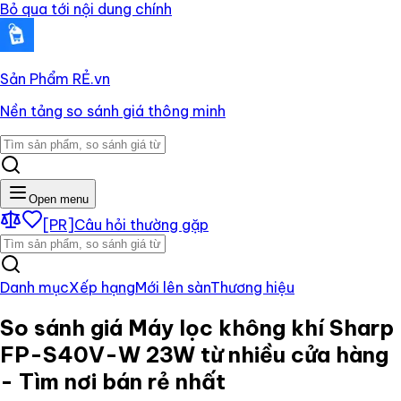
Bỏ qua tới nội dung chính
Sản Phẩm RẺ
.vn
Nền tảng so sánh giá thông minh
Open menu
[PR]
Câu hỏi thường gặp
Danh mục
Xếp hạng
Mới lên sàn
Thương hiệu
So sánh giá
Máy lọc không khí Sharp
FP-S40V-W 23W
từ nhiều cửa hàng
- Tìm nơi bán rẻ nhất