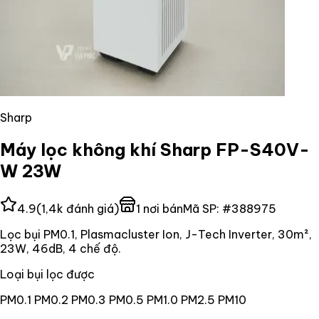
Sharp
Máy lọc không khí Sharp FP-S40V-
W 23W
4.9
(
1,4k
đánh giá)
1
nơi bán
Mã SP:
#
388975
Lọc bụi PM0.1, Plasmacluster Ion, J-Tech Inverter, 30m²,
23W, 46dB, 4 chế độ.
Loại bụi lọc được
PM0.1 PM0.2 PM0.3 PM0.5 PM1.0 PM2.5 PM10