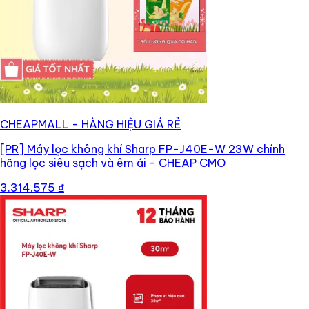
CHEAPMALL - HÀNG HIỆU GIÁ RẺ
[PR]
Máy lọc không khí Sharp FP-J40E-W 23W chính
hãng lọc siêu sạch và êm ái - CHEAP CMO
3.314.575 ₫