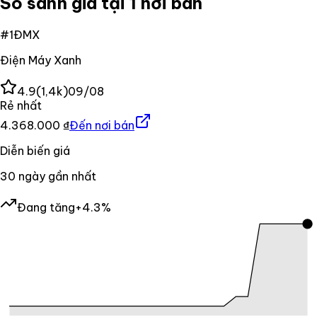
So sánh giá tại 1 nơi bán
#
1
ĐMX
Điện Máy Xanh
4.9
(
1,4k
)
09/08
Rẻ nhất
4.368.000 ₫
Đến nơi bán
Diễn biến giá
30
ngày gần nhất
Đang tăng
+4.3%