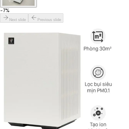
−
7
%
Next slide
Previous slide