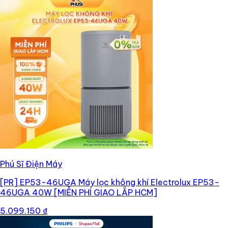
Phú Sĩ Điện Máy
[PR]
EP53-46UGA Máy lọc không khí Electrolux EP53-
46UGA 40W [MIỄN PHÍ GIAO LẮP HCM]
5.099.150 ₫