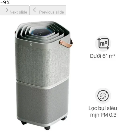
−
9
%
Next slide
Previous slide