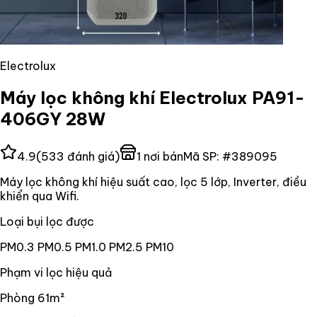
Electrolux
Máy lọc không khí Electrolux PA91-
406GY 28W
4.9
(
533
đánh giá)
1
nơi bán
Mã SP:
#
389095
Máy lọc không khí hiệu suất cao, lọc 5 lớp, Inverter, điều
khiển qua Wifi.
Loại bụi lọc được
PM0.3 PM0.5 PM1.0 PM2.5 PM10
Phạm vi lọc hiệu quả
Phòng 61m²