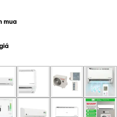
ọn mua
giá