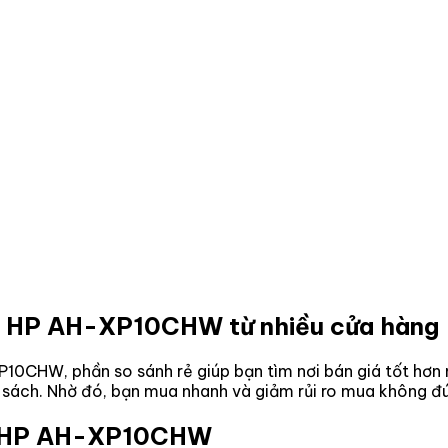
r 1 HP AH-XP10CHW
từ nhiều cửa hàng 
-XP10CHW
, phần so sánh rẻ giúp bạn tìm nơi bán giá tốt hơ
n sách. Nhờ đó, bạn mua nhanh và giảm rủi ro mua không đú
 1 HP AH-XP10CHW