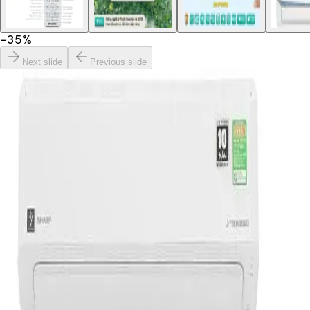
−
35
%
Next slide
Previous slide