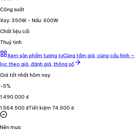
Công suất
Xay: 350W - Nấu: 600W
Chất liệu cối
Thuỷ tinh
Xem sản phẩm tương tự
Cùng tầm giá, cùng cấu hình —
lọc theo giá, đánh giá, thông số
Giá tốt nhất hôm nay
−
5
%
1.490.000 ₫
1.564.500 ₫
Tiết kiệm
74.500 ₫
Nên mua