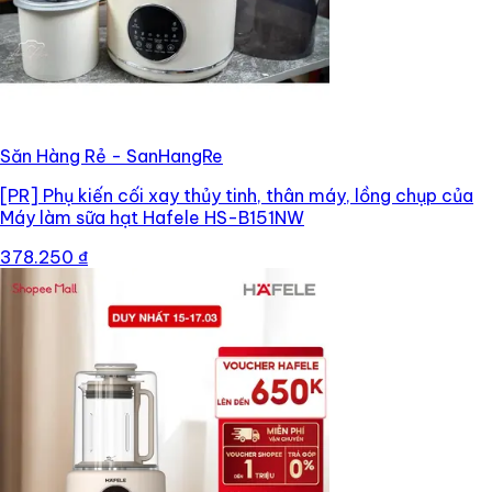
Săn Hàng Rẻ - SanHangRe
[PR]
Phụ kiến cối xay thủy tinh, thân máy, lồng chụp của
Máy làm sữa hạt Hafele HS-B151NW
378.250 ₫