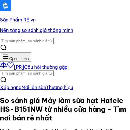
Sản Phẩm RẺ
.vn
Nền tảng so sánh giá thông minh
Open menu
[PR]
Câu hỏi thường gặp
Xếp hạng
Mới lên sàn
Thương hiệu
So sánh giá
Máy làm sữa hạt Hafele
HS-B151NW
từ nhiều cửa hàng - Tìm
nơi bán rẻ nhất