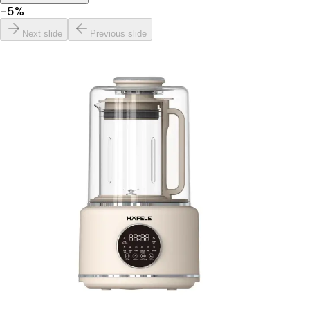
−
5
%
Next slide
Previous slide