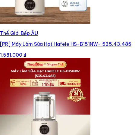
Thế Giới Bếp ÂU
[PR]
Máy Làm Sữa Hạt Hafele HS-B151NW- 535.43.485
1.581.000 ₫