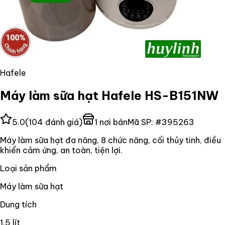
Hafele
Máy làm sữa hạt Hafele HS-B151NW
5.0
(
104
đánh giá)
1
nơi bán
Mã SP:
#
395263
Máy làm sữa hạt đa năng, 8 chức năng, cối thủy tinh, điều
khiển cảm ứng, an toàn, tiện lợi.
Loại sản phẩm
Máy làm sữa hạt
Dung tích
1.5 lít