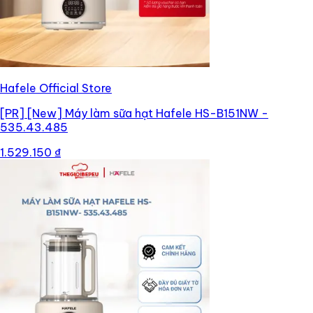
Hafele Official Store
[PR]
[New] Máy làm sữa hạt Hafele HS-B151NW -
535.43.485
1.529.150 ₫