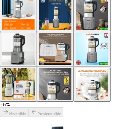
−
5
%
Next slide
Previous slide