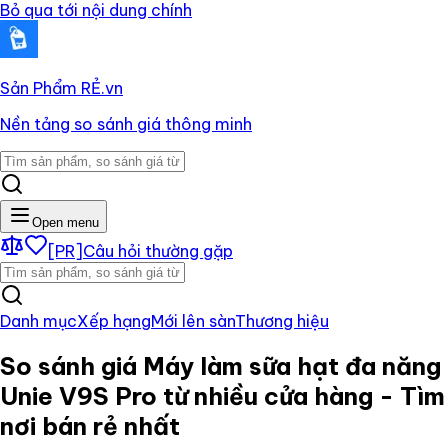
Bỏ qua tới nội dung chính
Sản Phẩm RẺ
.vn
Nền tảng so sánh giá thông minh
Open menu
[PR]
Câu hỏi thường gặp
Danh mục
Xếp hạng
Mới lên sàn
Thương hiệu
So sánh giá
Máy làm sữa hạt đa năng
Unie V9S Pro
từ nhiều cửa hàng - Tìm
nơi bán rẻ nhất