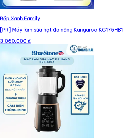
Bếp Xanh Family
[PR]
Máy làm sữa hạt đa năng Kangaroo KG175HB1
3.060.000 ₫