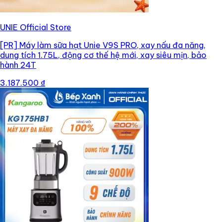
UNIE Official Store
[PR]
Máy làm sữa hạt Unie V9S PRO, xay nấu đa năng,
dung tích 1.75L, động cơ thế hệ mới, xay siêu mịn, bảo
hành 24T
3.187.500 ₫