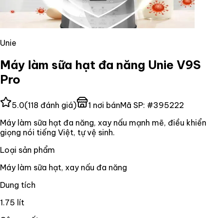
Unie
Máy làm sữa hạt đa năng Unie V9S
Pro
5.0
(
118
đánh giá)
1
nơi bán
Mã SP:
#
395222
Máy làm sữa hạt đa năng, xay nấu mạnh mẽ, điều khiển
giọng nói tiếng Việt, tự vệ sinh.
Loại sản phẩm
Máy làm sữa hạt, xay nấu đa năng
Dung tích
1.75 lít