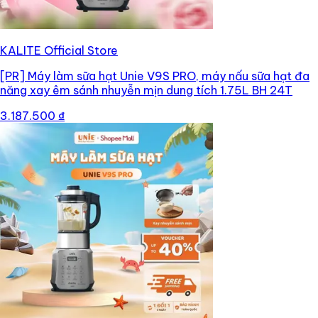
KALITE Official Store
[PR]
Máy làm sữa hạt Unie V9S PRO, máy nấu sữa hạt đa
năng xay êm sánh nhuyễn mịn dung tích 1.75L BH 24T
3.187.500 ₫