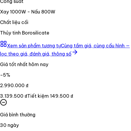
Công suất
Xay 1000W - Nấu 800W
Chất liệu cối
Thủy tinh Borosilicate
Xem sản phẩm tương tự
Cùng tầm giá, cùng cấu hình —
lọc theo giá, đánh giá, thông số
Giá tốt nhất hôm nay
−
5
%
2.990.000 ₫
3.139.500 ₫
Tiết kiệm
149.500 ₫
Giá bình thường
30
ngày