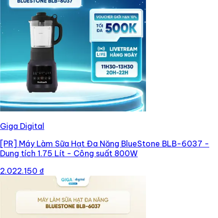
Giga Digital
[PR]
Máy Làm Sữa Hạt Đa Năng BlueStone BLB-6037 -
Dung tích 1.75 Lít - Công suất 800W
2.022.150 ₫