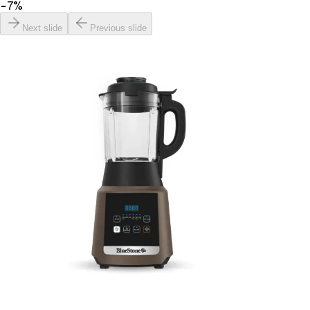
−
7
%
Next slide
Previous slide