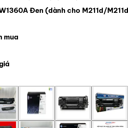
6A W1360A Đen (dành cho M211d/M
ọn mua
giá