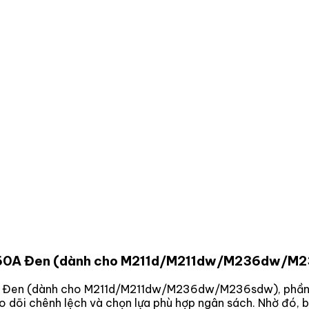
1360A Đen (dành cho M211d/M211dw/M236dw/M
0A Đen (dành cho M211d/M211dw/M236dw/M236sdw)
, phần
eo dõi chênh lệch và chọn lựa phù hợp ngân sách. Nhờ đó,