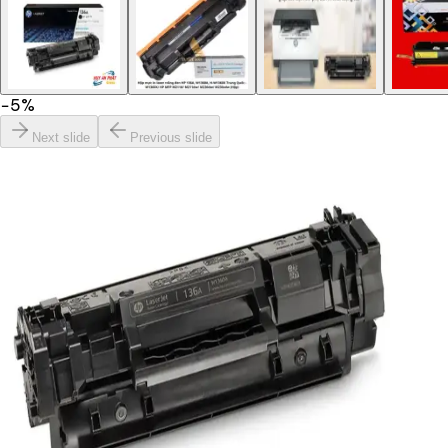
−
5
%
Next slide
Previous slide