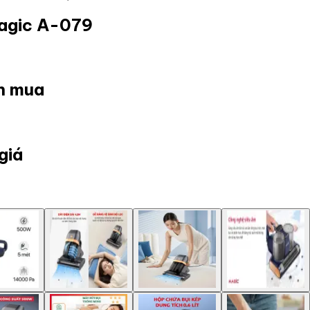
Magic A-079
ọn mua
giá