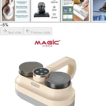
−
5
%
Next slide
Previous slide