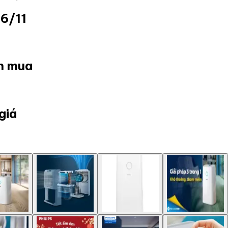
6/11
ọn mua
giá