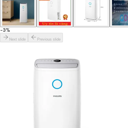
−
3
%
Next slide
Previous slide