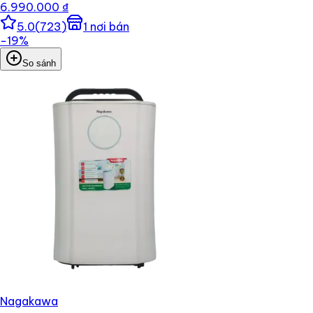
6.990.000 ₫
5.0
(
723
)
1
nơi bán
−
19
%
So sánh
Nagakawa