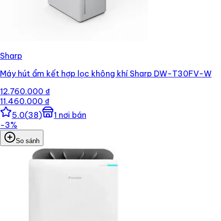
Sharp
Máy hút ẩm kết hợp lọc không khí Sharp DW-T30FV-W
12.760.000 ₫
11.460.000 ₫
5.0
(
38
)
1
nơi bán
−
3
%
So sánh