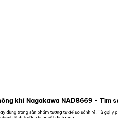
không khí Nagakawa NAD8669
- Tìm s
y dùng trang sản phẩm tương tự để so sánh rẻ. Từ gợi ý ph
 chênh lệch trước khi quyết định mua.