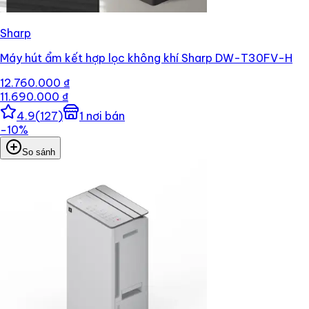
Sharp
Máy hút ẩm kết hợp lọc không khí Sharp DW-T30FV-H
12.760.000 ₫
11.690.000 ₫
4.9
(
127
)
1
nơi bán
−
10
%
So sánh