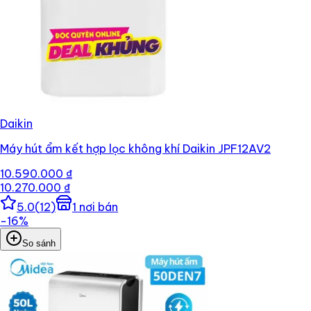
Daikin
Máy hút ẩm kết hợp lọc không khí Daikin JPF12AV2
10.590.000 ₫
10.270.000 ₫
5.0
(
12
)
1
nơi bán
−
16
%
So sánh