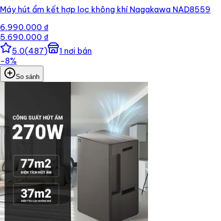
Máy hút ẩm kết hợp lọc không khí Nagakawa NAD8559
6.990.000 ₫
5.690.000 ₫
5.0
(
487
)
1
nơi bán
−
8
%
So sánh