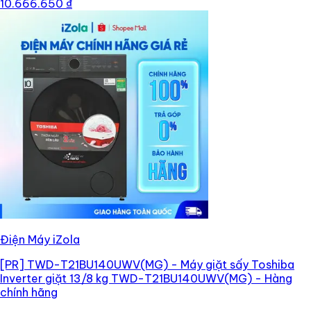
10.666.650 ₫
Điện Máy iZola
[PR]
TWD-T21BU140UWV(MG) - Máy giặt sấy Toshiba
Inverter giặt 13/8 kg TWD-T21BU140UWV(MG) - Hàng
chính hãng