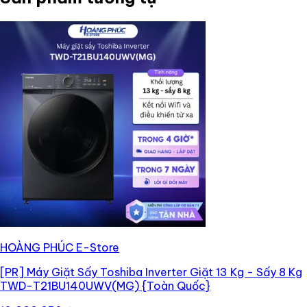
HOÀNG PHÚC E-Store
[PR]
Máy Giặt Sấy Toshiba Inverter Giặt 13 Kg - Sấy 8 Kg
TWD-T21BU140UWV(MG) {Toàn Quốc}