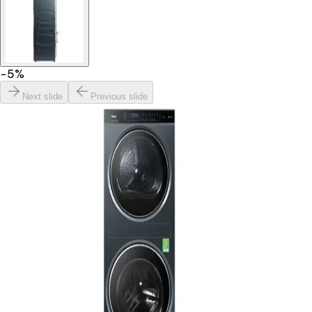
−
5
%
Next slide
Previous slide