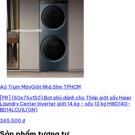
Aó Trùm MáyGiặt Nhà Shin TPHCM
[PR]
(60x75x150) Bạt phủ dành cho Tháp giặt sấy Haier
Laundry Center Inverter giặt 14 kg - sấy 13 kg HWD140-
BD14LCU1L(GN)
365.500 ₫
Sản phẩm tương tự