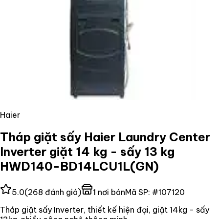
Haier
Tháp giặt sấy Haier Laundry Center
Inverter giặt 14 kg - sấy 13 kg
HWD140-BD14LCU1L(GN)
5.0
(
268
đánh giá)
1
nơi bán
Mã SP:
#
107120
Tháp giặt sấy Inverter, thiết kế hiện đại, giặt 14kg - sấy