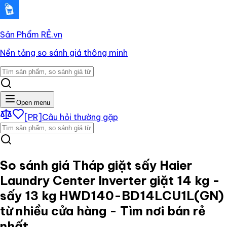
Sản Phẩm RẺ
.vn
Nền tảng so sánh giá thông minh
Open menu
[PR]
Câu hỏi thường gặp
So sánh giá
Tháp giặt sấy Haier
Laundry Center Inverter giặt 14 kg -
sấy 13 kg HWD140-BD14LCU1L(GN)
từ nhiều cửa hàng - Tìm nơi bán rẻ
nhất