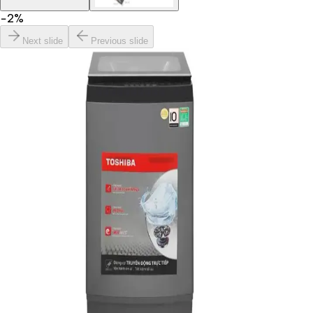
−
2
%
Next slide
Previous slide