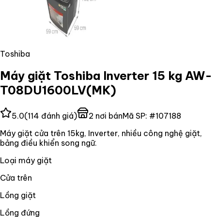
Toshiba
Máy giặt Toshiba Inverter 15 kg AW-
T08DU1600LV(MK)
5.0
(
114
đánh giá)
2
nơi bán
Mã SP:
#
107188
Máy giặt cửa trên 15kg, Inverter, nhiều công nghệ giặt,
bảng điều khiển song ngữ.
Loại máy giặt
Cửa trên
Lồng giặt
Lồng đứng