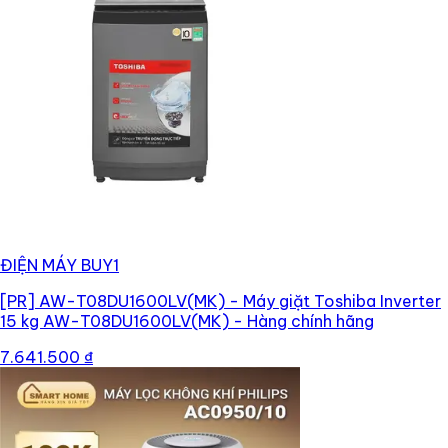
ĐIỆN MÁY BUY1
[PR]
AW-T08DU1600LV(MK) - Máy giặt Toshiba Inverter
15 kg AW-T08DU1600LV(MK) - Hàng chính hãng
7.641.500 ₫