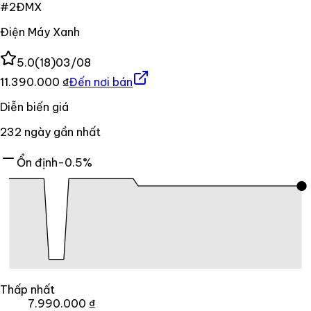
#
2
ĐMX
Điện Máy Xanh
5.0
(
18
)
03/08
11.390.000 ₫
Đến nơi bán
Diễn biến giá
232
ngày gần nhất
Ổn định
-0.5%
Thấp nhất
7.990.000 ₫