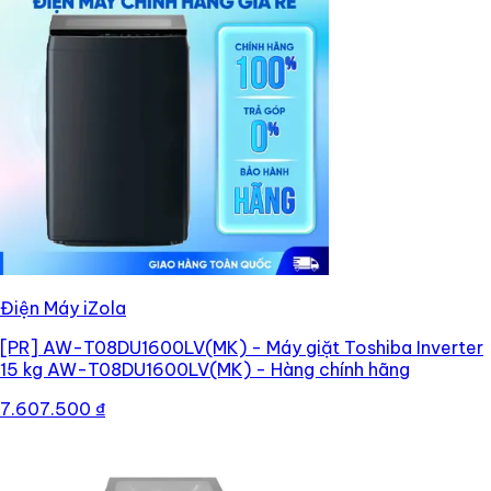
Điện Máy iZola
[PR]
AW-T08DU1600LV(MK) - Máy giặt Toshiba Inverter
15 kg AW-T08DU1600LV(MK) - Hàng chính hãng
7.607.500 ₫