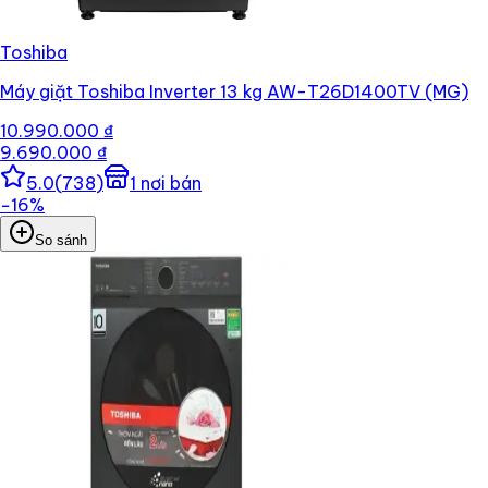
Toshiba
Máy giặt Toshiba Inverter 13 kg AW-T26D1400TV (MG)
10.990.000 ₫
9.690.000 ₫
5.0
(
738
)
1
nơi bán
−
16
%
So sánh