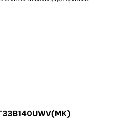
TW-T33B140UWV(MK)