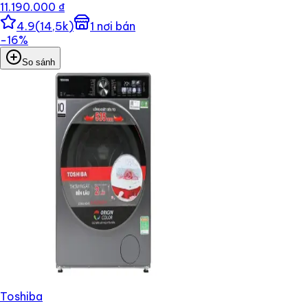
11.190.000 ₫
4.9
(
14,5k
)
1
nơi bán
−
16
%
So sánh
Toshiba