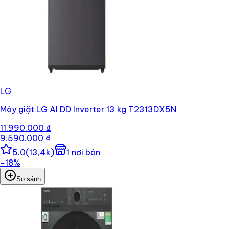
LG
Máy giặt LG AI DD Inverter 13 kg T2313DX5N
11.990.000 ₫
9.590.000 ₫
5.0
(
13,4k
)
1
nơi bán
−
18
%
So sánh