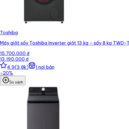
Toshiba
Máy giặt sấy Toshiba Inverter giặt 13 kg - sấy 8 kg T
15.700.000 ₫
13.190.000 ₫
4.9
(
3,8k
)
1
nơi bán
−
20
%
So sánh