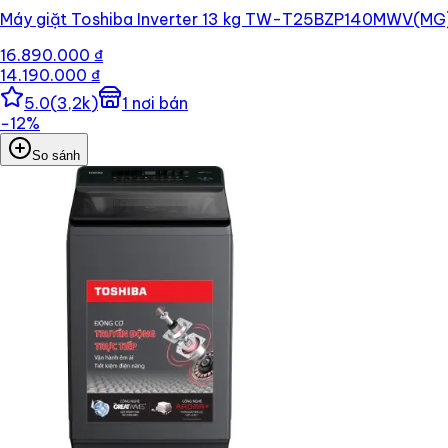
Máy giặt Toshiba Inverter 13 kg TW-T25BZP140MWV(MG
16.890.000 ₫
14.190.000 ₫
5.0
(
3,2k
)
1
nơi bán
−
12
%
So sánh