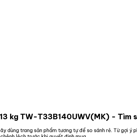
ter 13 kg TW-T33B140UWV(MK)
- Tìm s
y dùng trang sản phẩm tương tự để so sánh rẻ. Từ gợi ý ph
 chênh lệch trước khi quyết định mua.