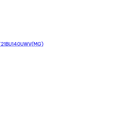
WD-T21BU140UWV(MG)