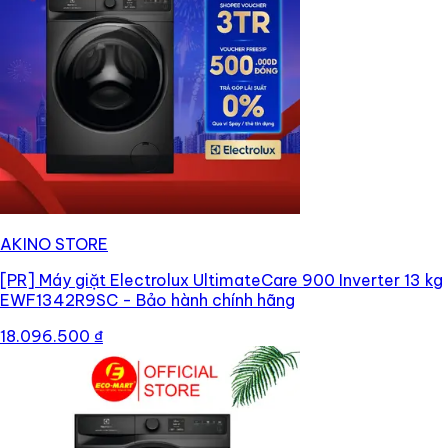
AKINO STORE
[PR]
Máy giặt Electrolux UltimateCare 900 Inverter 13 kg
EWF1342R9SC - Bảo hành chính hãng
18.096.500 ₫