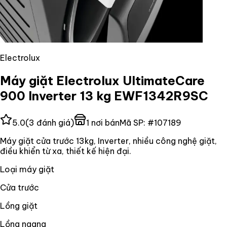
Electrolux
Máy giặt Electrolux UltimateCare
900 Inverter 13 kg EWF1342R9SC
5.0
(
3
đánh giá)
1
nơi bán
Mã SP:
#
107189
Máy giặt cửa trước 13kg, Inverter, nhiều công nghệ giặt,
điều khiển từ xa, thiết kế hiện đại.
Loại máy giặt
Cửa trước
Lồng giặt
Lồng ngang