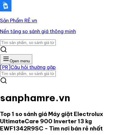
Sản Phẩm RẺ
.vn
Nền tảng so sánh giá thông minh
Open menu
[PR]
Câu hỏi thường gặp
sanphamre.vn
Top 1 so sánh giá
Máy giặt Electrolux
UltimateCare 900 Inverter 13 kg
EWF1342R9SC
- Tìm nơi bán rẻ nhất