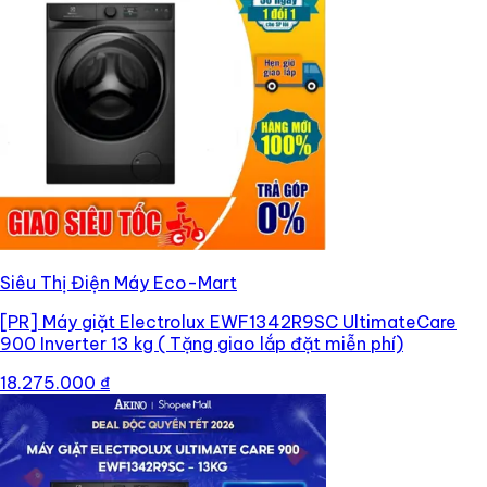
Siêu Thị Điện Máy Eco-Mart
[PR]
Máy giặt Electrolux EWF1342R9SC UltimateCare
900 Inverter 13 kg ( Tặng giao lắp đặt miễn phí)
18.275.000 ₫