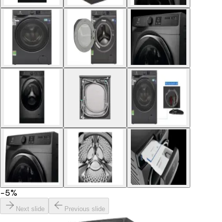
−
5
%
Next slide
Previous slide