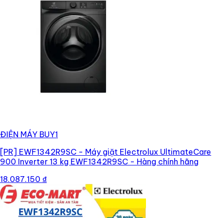
ĐIỆN MÁY BUY1
[PR]
EWF1342R9SC - Máy giặt Electrolux UltimateCare
900 Inverter 13 kg EWF1342R9SC - Hàng chính hãng
18.087.150 ₫