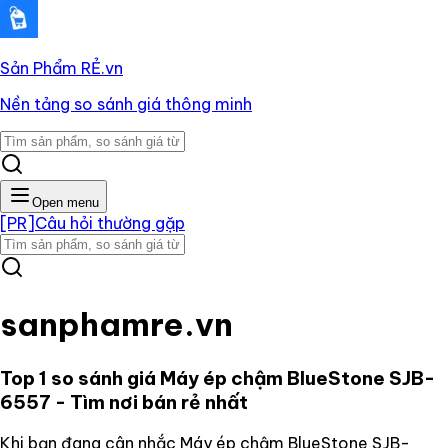
Sản Phẩm RẺ
.vn
Nền tảng so sánh giá thông minh
Open menu
[PR]
Câu hỏi thường gặp
sanphamre.vn
Top 1 so sánh giá
Máy ép chậm BlueStone SJB-
6557
- Tìm nơi bán rẻ nhất
Khi bạn đang cân nhắc
Máy ép chậm BlueStone SJB-