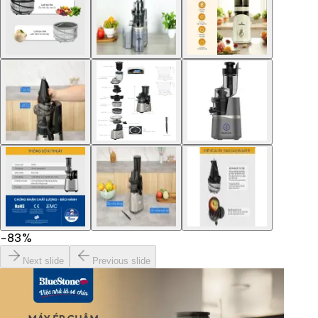
−
83
%
Next slide
Previous slide