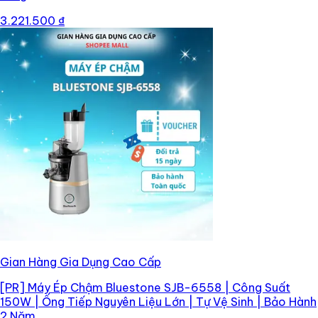
3.221.500 ₫
Gian Hàng Gia Dụng Cao Cấp
[PR]
Máy Ép Chậm Bluestone SJB-6558 | Công Suất
150W | Ống Tiếp Nguyên Liệu Lớn | Tự Vệ Sinh | Bảo Hành
2 Năm