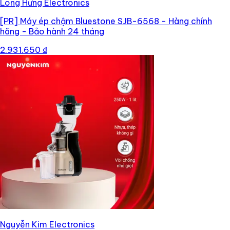
Long Hưng Electronics
[PR]
Máy ép chậm Bluestone SJB-6568 - Hàng chính
hãng - Bảo hành 24 tháng
2.931.650 ₫
Nguyễn Kim Electronics