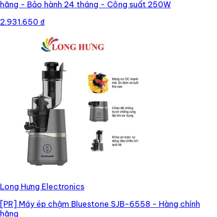
hãng - Bảo hành 24 tháng - Công suất 250W
2.931.650 ₫
Long Hưng Electronics
[PR]
Máy ép chậm Bluestone SJB-6558 - Hàng chính
hãng