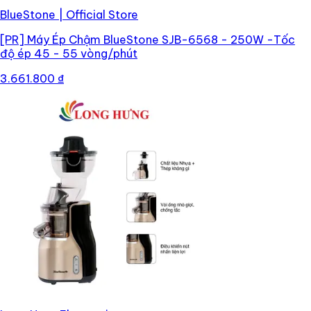
BlueStone | Official Store
[PR]
Máy Ép Chậm BlueStone SJB-6568 - 250W -Tốc
độ ép 45 - 55 vòng/phút
3.661.800 ₫