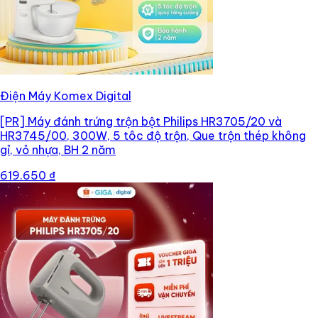
Điện Máy Komex Digital
[PR]
Máy đánh trứng trộn bột Philips HR3705/20 và
HR3745/00, 300W, 5 tôc độ trộn, Que trộn thép không
gỉ, vỏ nhựa, BH 2 năm
619.650 ₫