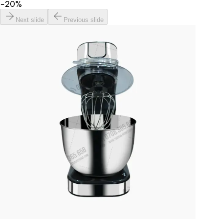
−
20
%
Next slide
Previous slide